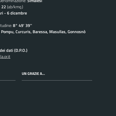
nominazione:
Simalesi
:
22
(ab/kmq.)
ari - 6 dicembre
udine:
8° 49' 39''
 Pompu, Curcuris, Baressa, Masullas, Gonnosnò
ei dati (D.P.O.)
.or.it
UN GRAZIE A...