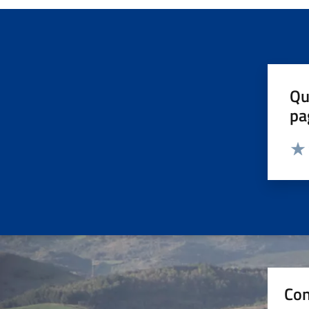
Qu
pa
Valut
Valu
Con