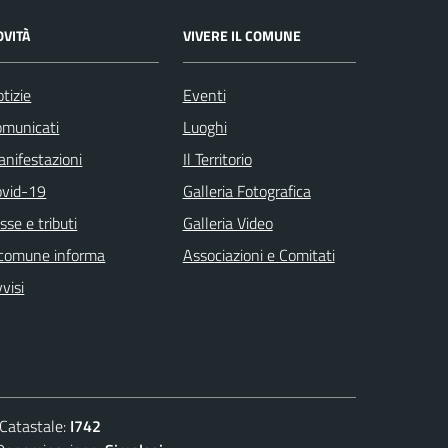
OVITÀ
VIVERE IL COMUNE
tizie
Eventi
omunicati
Luoghi
nifestazioni
Il Territorio
ovid-19
Galleria Fotografica
sse e tributi
Galleria Video
 comune informa
Associazioni e Comitati
visi
atastale:
I742