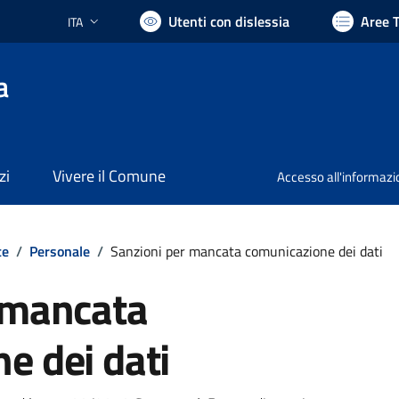
Utenti con dislessia
Aree 
ITA
Lingua attiva:
a
zi
Vivere il Comune
Accesso all'informaz
te
/
Personale
/
Sanzioni per mancata comunicazione dei dati
 mancata
e dei dati