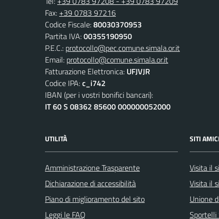
Tel:
+39 0783 97208 - +39 0783 97209
Fax:
+39 0783 97216
Codice Fiscale:
80030370953
Partita IVA:
00355190950
P.E.C.:
protocollo@pec.comune.simala.or.it
Email:
protocollo@comune.simala.or.it
Fatturazione Elettronica:
UFJVJR
Codice IPA:
c_i742
IBAN (per i vostri bonifici bancari):
IT 60 S 08362 85600 000000052000
UTILITÀ
SITI AMIC
Amministrazione Trasparente
Visita il
Dichiarazione di accessibilità
Visita il 
Piano di miglioramento del sito
Unione d
Leggi le FAQ
Sportell