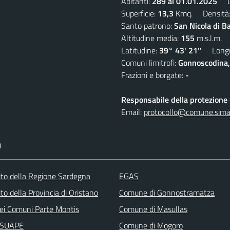
Abitanti:
289 al 01.01.2025
De
Superficie:
13,3
Kmq. Densità
Santo patrono:
San Nicola di B
Altitudine media:
155
m.s.l.m.
Latitudine:
39° 43' 21''
Longit
Comuni limitrofi:
Gonnoscodina,
Frazioni e borgate:
-
Responsabile della protezione d
Email:
protocollo@comune.simala
I
 sito della Regione Sardegna
EGAS
sito della Provincia di Oristano
Comune di Gonnostramatza
ei Comuni Parte Montis
Comune di Masullas
i SUAPE
Comune di Mogoro