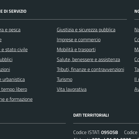
E DI SERVIZIO
N
ra e pesca
Giustizia e sicurezza pubblica
No
e
Imprese e commercio
C
e stato civile
Mobilità e trasporti
Ma
ubblici
Salute, benessere e assistenza
C
zioni
Tributi, finanze e contravvenzioni
Ta
 urbanistica
Turismo
Il
e tempo libero
Vita lavorativa
Av
ne e formazione
DATI TERRITORIALI
Codice ISTAT:
095058
Codice C