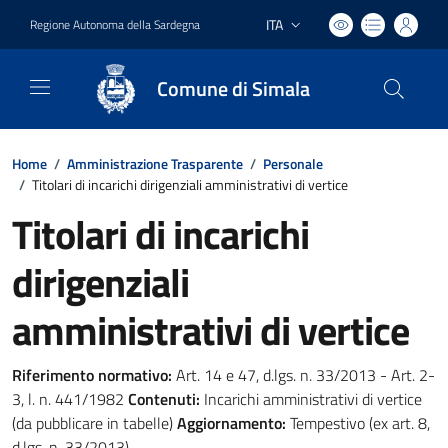
ITA
Regione Autonoma della Sardegna
Lingua attiva:
Comune di Simala
Home
/
Amministrazione Trasparente
/
Personale
/
Titolari di incarichi dirigenziali amministrativi di vertice
Titolari di incarichi
dirigenziali
amministrativi di vertice
Riferimento normativo:
Art. 14 e 47, d.lgs. n. 33/2013 - Art. 2-
3, l. n. 441/1982
Contenuti:
Incarichi amministrativi di vertice
(da pubblicare in tabelle)
Aggiornamento:
Tempestivo (ex art. 8,
d.lgs. n. 33/2013)