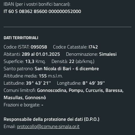
IBAN (per i vostri bonifici bancari):
IT 60 S 08362 85600 000000052000
DATI TERRITORIALI
Codice ISTAT:
095058
Codice Catastale:
I742
Abitanti:
289 al 01.01.2025
Denominazione:
Simalesi
Superficie:
13,3
Kmq. Densità:
22
(ab/kmq.)
Santo patrono:
San Nicola di Bari - 6 dicembre
Altitudine media:
155
m.s.l.m.
Latitudine:
39° 43' 21''
Longitudine:
8° 49' 39''
Comuni limitrofi:
Gonnoscodina, Pompu, Curcuris, Baressa,
Masullas, Gonnosnò
Frazioni e borgate:
-
Responsabile della protezione dei dati (D.P.O.)
Email:
protocollo@comune.simala.or.it