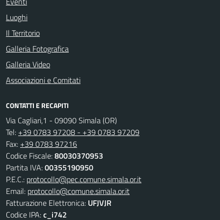
Eventi
Luoghi
Il Territorio
Galleria Fotografica
Galleria Video
Associazioni e Comitati
CONTATTI E RECAPITI
Via Cagliari,1 - 09090 Simala (OR)
Tel:
+39 0783 97208 - +39 0783 97209
Fax:
+39 0783 97216
Codice Fiscale:
80030370953
Partita IVA:
00355190950
P.E.C.:
protocollo@pec.comune.simala.or.it
Email:
protocollo@comune.simala.or.it
Fatturazione Elettronica:
UFJVJR
Codice IPA:
c_i742