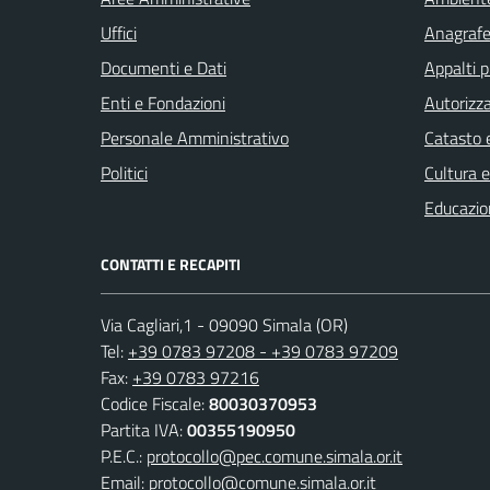
Uffici
Anagrafe 
Documenti e Dati
Appalti p
Enti e Fondazioni
Autorizza
Personale Amministrativo
Catasto e
Politici
Cultura 
Educazio
CONTATTI E RECAPITI
Via Cagliari,1 - 09090 Simala (OR)
Tel:
+39 0783 97208 - +39 0783 97209
Fax:
+39 0783 97216
Codice Fiscale:
80030370953
Partita IVA:
00355190950
P.E.C.:
protocollo@pec.comune.simala.or.it
Email:
protocollo@comune.simala.or.it