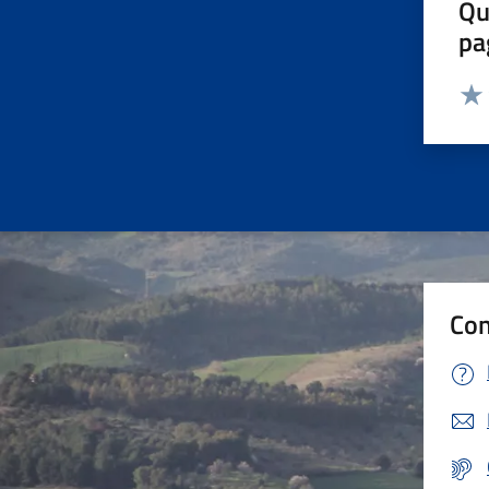
Qu
pa
Valut
Valu
Con