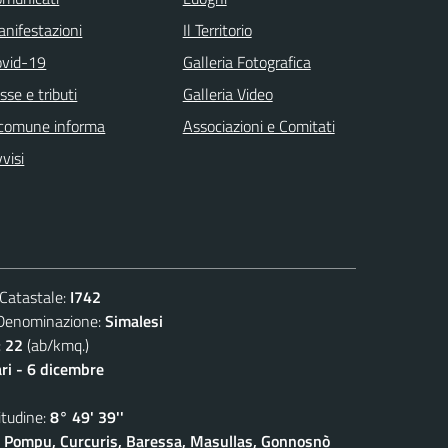
nifestazioni
Il Territorio
ovid-19
Galleria Fotografica
sse e tributi
Galleria Video
 comune informa
Associazioni e Comitati
visi
atastale:
I742
nominazione:
Simalesi
:
22
(ab/kmq.)
ari - 6 dicembre
udine:
8° 49' 39''
 Pompu, Curcuris, Baressa, Masullas, Gonnosnò