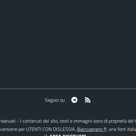
Telegram
RSS
Seguici su
ti riservati - I contenuti del sito, testi e immagini sono di proprietà 
lla versione per UTENTI CON DISLESSIA,
Biancoenero ®
, una font itali