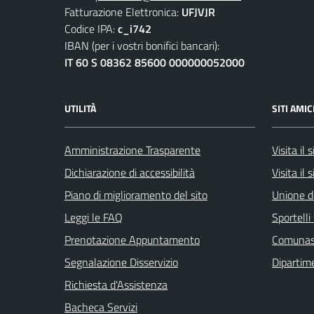
Fatturazione Elettronica:
UFJVJR
Codice IPA:
c_i742
IBAN (per i vostri bonifici bancari):
IT 60 S 08362 85600 000000052000
UTILITÀ
SITI AMIC
Amministrazione Trasparente
Visita il
Dichiarazione di accessibilità
Visita il 
Piano di miglioramento del sito
Unione d
Leggi le FAQ
Sportell
Prenotazione Appuntamento
Comuna
Segnalazione Disservizio
Dipartim
Richiesta d'Assistenza
Bacheca Servizi