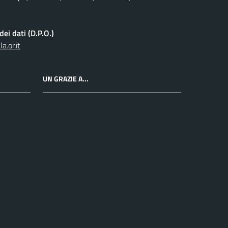
ei dati (D.P.O.)
.or.it
UN GRAZIE A...