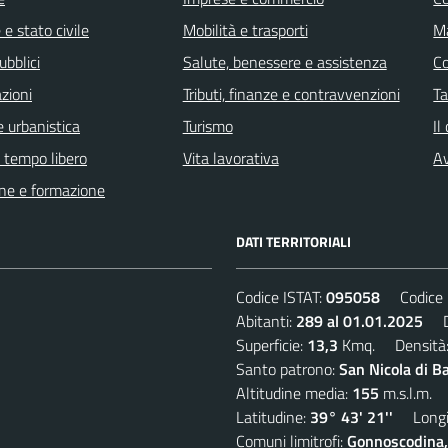
e stato civile
Mobilità e trasporti
Ma
ubblici
Salute, benessere e assistenza
C
zioni
Tributi, finanze e contravvenzioni
Ta
 urbanistica
Turismo
Il
e tempo libero
Vita lavorativa
Av
ne e formazione
DATI TERRITORIALI
Codice ISTAT:
095058
Codice C
Abitanti:
289 al 01.01.2025
De
Superficie:
13,3
Kmq. Densità
Santo patrono:
San Nicola di B
Altitudine media:
155
m.s.l.m.
Latitudine:
39° 43' 21''
Longit
Comuni limitrofi:
Gonnoscodina,