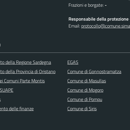
Frazioni e borgate:
-
Responsabile della protezione d
Email:
protocollo@comune.simala
I
 sito della Regione Sardegna
EGAS
sito della Provincia di Oristano
Comune di Gonnostramatza
ei Comuni Parte Montis
Comune di Masullas
i SUAPE
Comune di Mogoro
s
Comune di Pompu
ento delle finanze
Comune di Siris