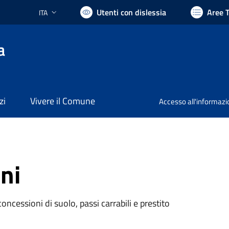
Utenti con dislessia
Aree 
ITA
Lingua attiva:
a
zi
Vivere il Comune
Accesso all'informaz
ni
oncessioni di suolo, passi carrabili e prestito