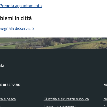
Prenota appuntamento
blemi in città
Segnala disservizio
la
E DI SERVIZIO
N
ra e pesca
Giustizia e sicurezza pubblica
No
e
Imprese e commercio
C