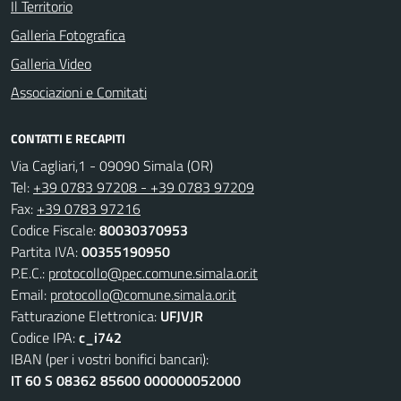
Il Territorio
Galleria Fotografica
Galleria Video
Associazioni e Comitati
CONTATTI E RECAPITI
Via Cagliari,1 - 09090 Simala (OR)
Tel:
+39 0783 97208 - +39 0783 97209
Fax:
+39 0783 97216
Codice Fiscale:
80030370953
Partita IVA:
00355190950
P.E.C.:
protocollo@pec.comune.simala.or.it
Email:
protocollo@comune.simala.or.it
Fatturazione Elettronica:
UFJVJR
Codice IPA:
c_i742
IBAN (per i vostri bonifici bancari):
IT 60 S 08362 85600 000000052000