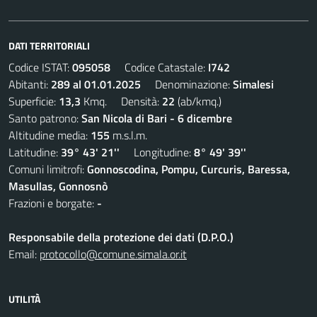
DATI TERRITORIALI
Codice ISTAT:
095058
Codice Catastale:
I742
Abitanti:
289 al 01.01.2025
Denominazione:
Simalesi
Superficie:
13,3
Kmq. Densità:
22
(ab/kmq.)
Santo patrono:
San Nicola di Bari - 6 dicembre
Altitudine media:
155
m.s.l.m.
Latitudine:
39° 43' 21''
Longitudine:
8° 49' 39''
Comuni limitrofi:
Gonnoscodina, Pompu, Curcuris, Baressa,
Masullas, Gonnosnò
Frazioni e borgate:
-
Responsabile della protezione dei dati (D.P.O.)
Email:
protocollo@comune.simala.or.it
UTILITÀ