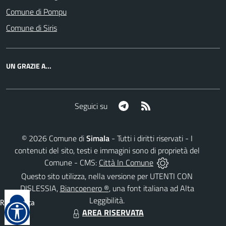
Comune di Pompu
Comune di Siris
UN GRAZIE A...
Telegram
RSS
Seguici su
©
2026
Comune di
Simala
- Tutti i diritti riservati - I
contenuti del sito, testi e immagini sono di proprietà del
Comune - CMS:
Città In Comune
Questo sito utilizza, nella versione per UTENTI CON
DISLESSIA,
Biancoenero ®
, una font italiana ad Alta
Leggibilità.
Reimposta
AREA RISERVATA
tutto