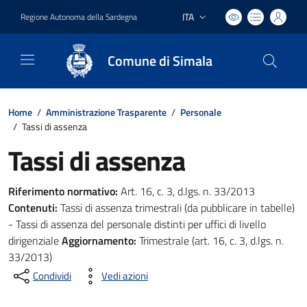
ITA
Regione Autonoma della Sardegna
Lingua attiva:
Comune di Simala
Home
/
Amministrazione Trasparente
/
Personale
/
Tassi di assenza
Tassi di assenza
Riferimento normativo:
Art. 16, c. 3, d.lgs. n. 33/2013
Contenuti:
Tassi di assenza trimestrali (da pubblicare in tabelle)
- Tassi di assenza del personale distinti per uffici di livello
dirigenziale
Aggiornamento:
Trimestrale (art. 16, c. 3, d.lgs. n.
33/2013)
Condividi
Vedi azioni