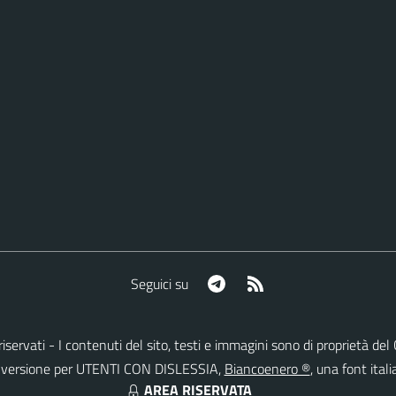
Telegram
RSS
Seguici su
ti riservati - I contenuti del sito, testi e immagini sono di proprietà 
lla versione per UTENTI CON DISLESSIA,
Biancoenero ®
, una font itali
AREA RISERVATA