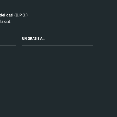
ei dati (D.P.O.)
.or.it
UN GRAZIE A...