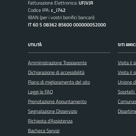
Fatturazione Elettronica:
UFJVJR
Codice IPA:
c_i742
IBAN (per i vostri bonifici bancari):
IT 60 S 08362 85600 000000052000
UTILITÀ
SITI AMIC
Amministrazione Trasparente
Visita il
Dichiarazione di accessibilità
Visita il 
Piano di miglioramento del sito
Unione d
Leggi le FAQ
Sportell
Prenotazione Appuntamento
Comuna
Segnalazione Disservizio
Dipartim
Richiesta d'Assistenza
Bacheca Servizi