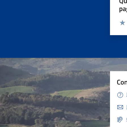
Qu
pa
Valut
Valu
Con