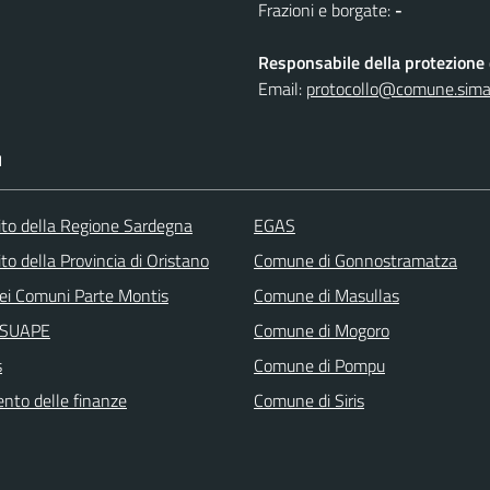
Frazioni e borgate:
-
Responsabile della protezione d
Email:
protocollo@comune.simala
I
 sito della Regione Sardegna
EGAS
sito della Provincia di Oristano
Comune di Gonnostramatza
ei Comuni Parte Montis
Comune di Masullas
i SUAPE
Comune di Mogoro
s
Comune di Pompu
ento delle finanze
Comune di Siris