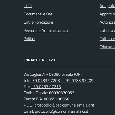
Uffici
Anagrafe 
Documenti e Dati
Appalti p
Enti e Fondazioni
Autorizza
Personale Amministrativo
Catasto e
Politici
Cultura 
Educazio
CONTATTI E RECAPITI
Via Cagliari,1 - 09090 Simala (OR)
Tel:
+39 0783 97208 - +39 0783 97209
Fax:
+39 0783 97216
Codice Fiscale:
80030370953
Partita IVA:
00355190950
P.E.C.:
protocollo@pec.comune.simala.or.it
Email:
protocollo@comune.simala.or.it