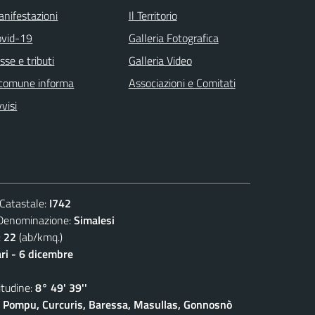
nifestazioni
Il Territorio
ovid-19
Galleria Fotografica
sse e tributi
Galleria Video
 comune informa
Associazioni e Comitati
visi
atastale:
I742
nominazione:
Simalesi
:
22
(ab/kmq.)
ari - 6 dicembre
udine:
8° 49' 39''
 Pompu, Curcuris, Baressa, Masullas, Gonnosnò