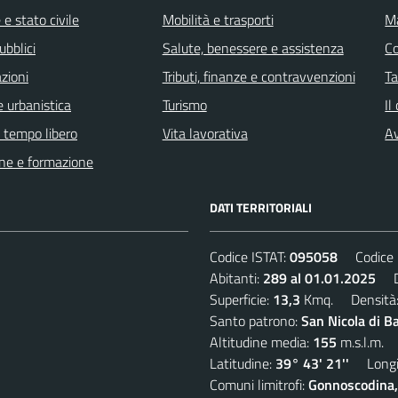
e stato civile
Mobilità e trasporti
Ma
ubblici
Salute, benessere e assistenza
C
zioni
Tributi, finanze e contravvenzioni
Ta
 urbanistica
Turismo
Il
e tempo libero
Vita lavorativa
Av
ne e formazione
DATI TERRITORIALI
Codice ISTAT:
095058
Codice C
Abitanti:
289 al 01.01.2025
De
Superficie:
13,3
Kmq. Densità
Santo patrono:
San Nicola di B
Altitudine media:
155
m.s.l.m.
Latitudine:
39° 43' 21''
Longit
Comuni limitrofi:
Gonnoscodina,