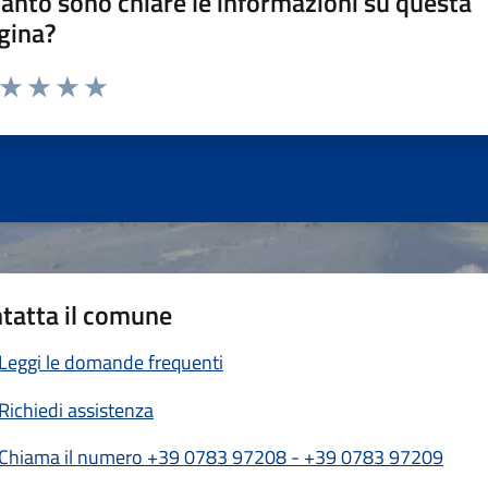
anto sono chiare le informazioni su questa
gina?
a da 1 a 5 stelle la pagina
ta 1 stelle su 5
Valuta 2 stelle su 5
Valuta 3 stelle su 5
Valuta 4 stelle su 5
Valuta 5 stelle su 5
tatta il comune
Leggi le domande frequenti
Richiedi assistenza
Chiama il numero +39 0783 97208 - +39 0783 97209