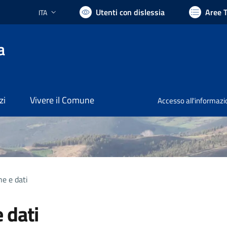
Utenti con dislessia
Aree 
ITA
Lingua attiva:
a
zi
Vivere il Comune
Accesso all'informaz
e e dati
 dati