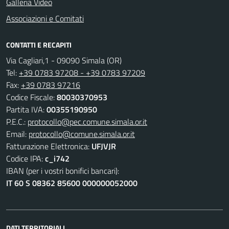
Galleria Video
Associazioni e Comitati
CONTATTI E RECAPITI
Via Cagliari,1 - 09090 Simala (OR)
Tel:
+39 0783 97208 - +39 0783 97209
Fax:
+39 0783 97216
Codice Fiscale:
80030370953
Partita IVA:
00355190950
P.E.C.:
protocollo@pec.comune.simala.or.it
Email:
protocollo@comune.simala.or.it
Fatturazione Elettronica:
UFJVJR
Codice IPA:
c_i742
IBAN (per i vostri bonifici bancari):
IT 60 S 08362 85600 000000052000
DATI TERRITORIALI