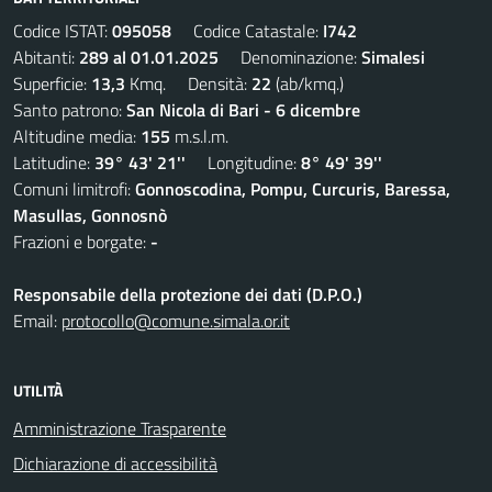
Codice ISTAT:
095058
Codice Catastale:
I742
Abitanti:
289 al 01.01.2025
Denominazione:
Simalesi
Superficie:
13,3
Kmq. Densità:
22
(ab/kmq.)
Santo patrono:
San Nicola di Bari - 6 dicembre
Altitudine media:
155
m.s.l.m.
Latitudine:
39° 43' 21''
Longitudine:
8° 49' 39''
Comuni limitrofi:
Gonnoscodina, Pompu, Curcuris, Baressa,
Masullas, Gonnosnò
Frazioni e borgate:
-
Responsabile della protezione dei dati (D.P.O.)
Email:
protocollo@comune.simala.or.it
UTILITÀ
Amministrazione Trasparente
Dichiarazione di accessibilità