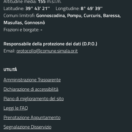
Altitudine media:
155
m.s.l.m.
Latitudine:
39° 43' 21''
Longitudine:
8° 49' 39''
Comuni limitrofi:
Gonnoscodina, Pompu, Curcuris, Baressa,
Masullas, Gonnosnò
Frazioni e borgate:
-
Responsabile della protezione dei dati (D.P.O.)
Email:
protocollo@comune.simala.or.it
UTILITÀ
Amministrazione Trasparente
Dichiarazione di accessibilità
Piano di miglioramento del sito
Leggi le FAQ
Prenotazione Appuntamento
Segnalazione Disservizio