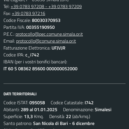
Tel:
+39 0783 97208 - +39 0783 97209
Fax:
+39 0783 97216
Codice Fiscale:
80030370953
Partita IVA:
00355190950
P.E.C.:
protocollo@pec.comune.simala.or.it
Email:
protocollo@comune.simala.or.it
Fatturazione Elettronica:
UFJVJR
Codice IPA:
c_i742
IBAN (per i vostri bonifici bancari):
IT 60 S 08362 85600 000000052000
DATI TERRITORIALI
Codice ISTAT:
095058
Codice Catastale:
I742
Abitanti:
289 al 01.01.2025
Denominazione:
Simalesi
Superficie:
13,3
Kmq. Densità:
22
(ab/kmq.)
Santo patrono:
San Nicola di Bari - 6 dicembre