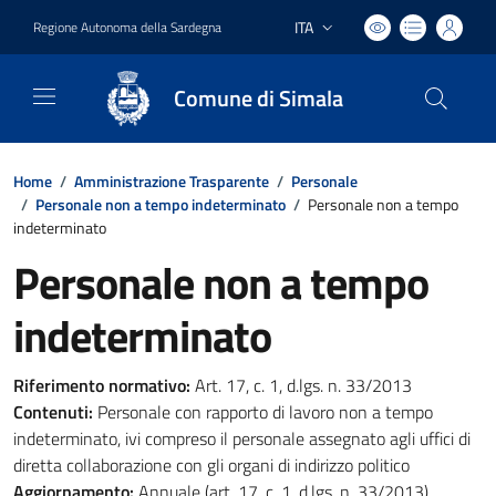
ITA
Regione Autonoma della Sardegna
Lingua attiva:
Comune di Simala
Home
/
Amministrazione Trasparente
/
Personale
/
Personale non a tempo indeterminato
/
Personale non a tempo
indeterminato
Personale non a tempo
indeterminato
Riferimento normativo:
Art. 17, c. 1, d.lgs. n. 33/2013
Contenuti:
Personale con rapporto di lavoro non a tempo
indeterminato, ivi compreso il personale assegnato agli uffici di
diretta collaborazione con gli organi di indirizzo politico
Aggiornamento:
Annuale (art. 17, c. 1, d.lgs. n. 33/2013)