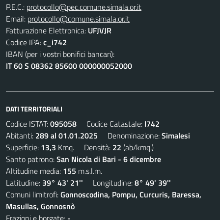
P.E.C.:
protocollo@pec.comune.simala.or.it
Email:
protocollo@comune.simala.or.it
Fatturazione Elettronica:
UFJVJR
Codice IPA:
c_i742
IBAN (per i vostri bonifici bancari):
IT 60 S 08362 85600 000000052000
DATI TERRITORIALI
Codice ISTAT:
095058
Codice Catastale:
I742
Abitanti:
289 al 01.01.2025
Denominazione:
Simalesi
Superficie:
13,3
Kmq. Densità:
22
(ab/kmq.)
Santo patrono:
San Nicola di Bari - 6 dicembre
Altitudine media:
155
m.s.l.m.
Latitudine:
39° 43' 21''
Longitudine:
8° 49' 39''
Comuni limitrofi:
Gonnoscodina, Pompu, Curcuris, Baressa,
Masullas, Gonnosnò
Frazioni e borgate:
-