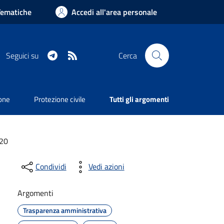
Tematiche
Accedi all'area personale
Telegram
RSS
Seguici su
Cerca
ione
Protezione civile
Tutti gli argomenti
020
Condividi
Vedi azioni
Argomenti
Trasparenza amministrativa