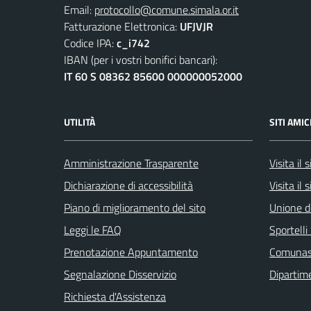
Email:
protocollo@comune.simala.or.it
Fatturazione Elettronica:
UFJVJR
Codice IPA:
c_i742
IBAN (per i vostri bonifici bancari):
IT 60 S 08362 85600 000000052000
UTILITÀ
SITI AMIC
Amministrazione Trasparente
Visita il
Dichiarazione di accessibilità
Visita il 
Piano di miglioramento del sito
Unione d
Leggi le FAQ
Sportell
Prenotazione Appuntamento
Comuna
Segnalazione Disservizio
Dipartim
Richiesta d'Assistenza