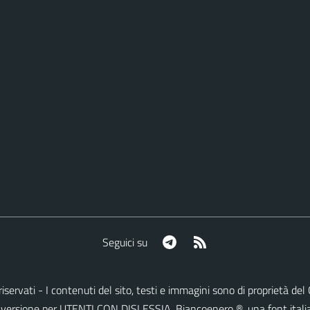
Telegram
RSS
Seguici su
ti riservati - I contenuti del sito, testi e immagini sono di proprietà 
lla versione per UTENTI CON DISLESSIA,
Biancoenero ®
, una font itali