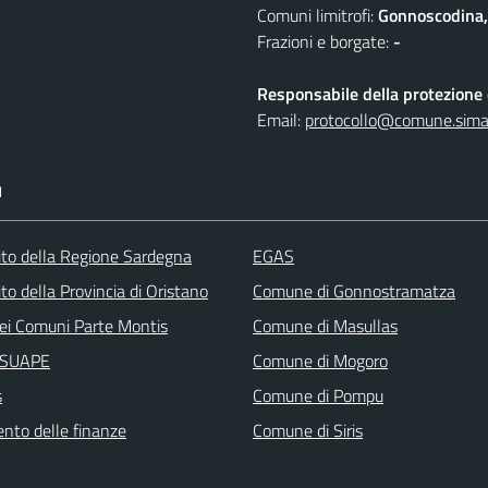
Comuni limitrofi:
Gonnoscodina,
Frazioni e borgate:
-
Responsabile della protezione d
Email:
protocollo@comune.simala
I
 sito della Regione Sardegna
EGAS
sito della Provincia di Oristano
Comune di Gonnostramatza
ei Comuni Parte Montis
Comune di Masullas
i SUAPE
Comune di Mogoro
s
Comune di Pompu
ento delle finanze
Comune di Siris