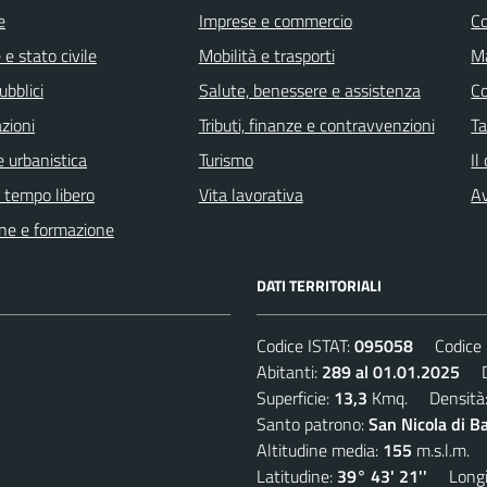
e
Imprese e commercio
C
e stato civile
Mobilità e trasporti
Ma
ubblici
Salute, benessere e assistenza
C
zioni
Tributi, finanze e contravvenzioni
Ta
 urbanistica
Turismo
Il
e tempo libero
Vita lavorativa
Av
ne e formazione
DATI TERRITORIALI
Codice ISTAT:
095058
Codice C
Abitanti:
289 al 01.01.2025
De
Superficie:
13,3
Kmq. Densità
Santo patrono:
San Nicola di B
Altitudine media:
155
m.s.l.m.
Latitudine:
39° 43' 21''
Longit