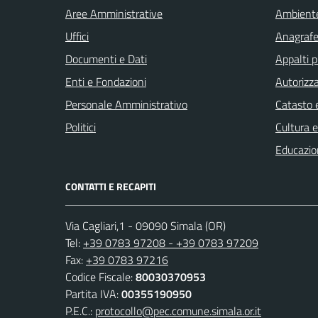
Aree Amministrative
Ambient
Uffici
Anagrafe 
Documenti e Dati
Appalti p
Enti e Fondazioni
Autorizza
Personale Amministrativo
Catasto e
Politici
Cultura 
Educazio
CONTATTI E RECAPITI
Via Cagliari,1 - 09090 Simala (OR)
Tel:
+39 0783 97208 - +39 0783 97209
Fax:
+39 0783 97216
Codice Fiscale:
80030370953
Partita IVA:
00355190950
P.E.C.:
protocollo@pec.comune.simala.or.it