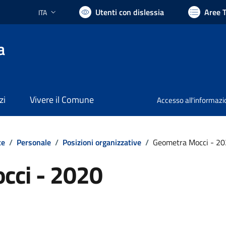
Utenti con dislessia
Aree 
ITA
Lingua attiva:
a
zi
Vivere il Comune
Accesso all'informaz
te
/
Personale
/
Posizioni organizzative
/
Geometra Mocci - 2
cci - 2020