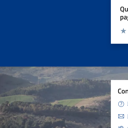
Qu
pa
Valut
Valu
Con