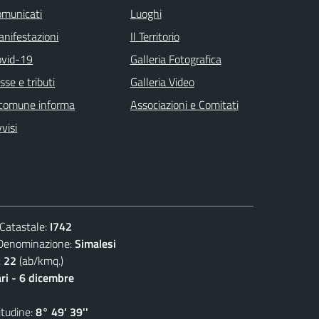
omunicati
Luoghi
nifestazioni
Il Territorio
ovid-19
Galleria Fotografica
sse e tributi
Galleria Video
 comune informa
Associazioni e Comitati
visi
atastale:
I742
nominazione:
Simalesi
:
22
(ab/kmq.)
ari - 6 dicembre
udine:
8° 49' 39''