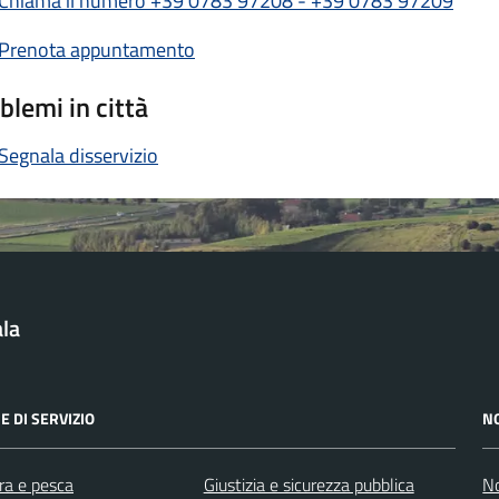
Chiama il numero +39 0783 97208 - +39 0783 97209
Prenota appuntamento
blemi in città
Segnala disservizio
la
E DI SERVIZIO
N
ra e pesca
Giustizia e sicurezza pubblica
No