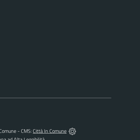
del Comune - CMS:
Città In Comune
ana ad Alta Leggibilità.