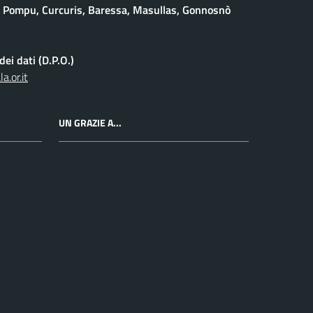
 Pompu, Curcuris, Baressa, Masullas, Gonnosnò
ei dati (D.P.O.)
.or.it
UN GRAZIE A...