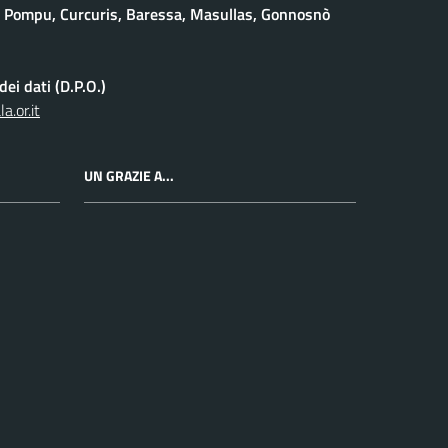
 Pompu, Curcuris, Baressa, Masullas, Gonnosnò
ei dati (D.P.O.)
.or.it
UN GRAZIE A...