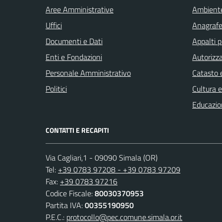
Aree Amministrative
Ambient
Uffici
Anagrafe 
Documenti e Dati
Appalti p
Enti e Fondazioni
Autorizza
Personale Amministrativo
Catasto e
Politici
Cultura 
Educazio
CONTATTI E RECAPITI
Via Cagliari,1 - 09090 Simala (OR)
Tel:
+39 0783 97208 - +39 0783 97209
Fax:
+39 0783 97216
Codice Fiscale:
80030370953
Partita IVA:
00355190950
P.E.C.:
protocollo@pec.comune.simala.or.it