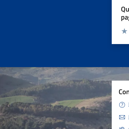
Qu
pa
Valut
Valu
Con