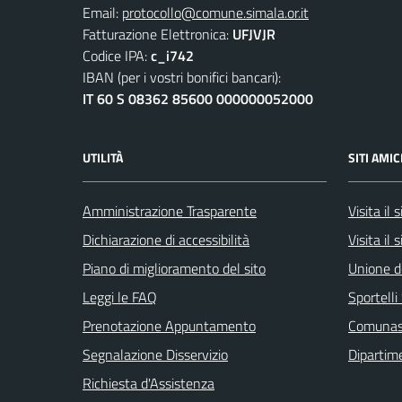
Email:
protocollo@comune.simala.or.it
Fatturazione Elettronica:
UFJVJR
Codice IPA:
c_i742
IBAN (per i vostri bonifici bancari):
IT 60 S 08362 85600 000000052000
UTILITÀ
SITI AMIC
Amministrazione Trasparente
Visita il
Dichiarazione di accessibilità
Visita il 
Piano di miglioramento del sito
Unione d
Leggi le FAQ
Sportell
Prenotazione Appuntamento
Comuna
Segnalazione Disservizio
Dipartim
Richiesta d'Assistenza