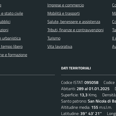
e
Imprese e commercio
C
e stato civile
Mobilità e trasporti
Ma
ubblici
Salute, benessere e assistenza
C
zioni
Tributi, finanze e contravvenzioni
Ta
 urbanistica
Turismo
Il
e tempo libero
Vita lavorativa
Av
ne e formazione
DATI TERRITORIALI
Codice ISTAT:
095058
Codice C
Abitanti:
289 al 01.01.2025
De
Superficie:
13,3
Kmq. Densità
Santo patrono:
San Nicola di B
Altitudine media:
155
m.s.l.m.
Latitudine:
39° 43' 21''
Longit