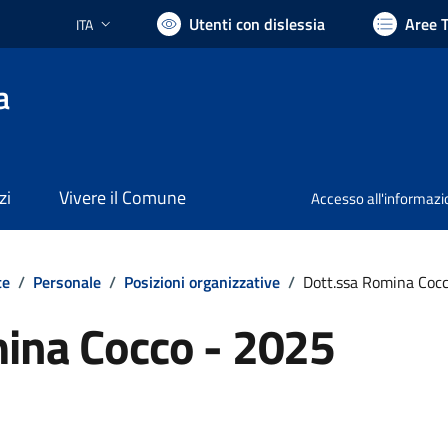
Utenti con dislessia
Aree 
ITA
Lingua attiva:
a
zi
Vivere il Comune
Accesso all'informaz
te
/
Personale
/
Posizioni organizzative
/
Dott.ssa Romina Coc
ina Cocco - 2025