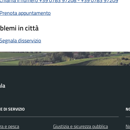
Chiama il numero +39 0783 97208 - +39 0783 97209
Prenota appuntamento
blemi in città
Segnala disservizio
la
E DI SERVIZIO
N
ra e pesca
Giustizia e sicurezza pubblica
No