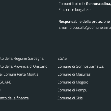
Comuni limitrofi:
Gonnoscodina,
Frazioni e borgate:
-
Responsabile della protezione d
Email:
protocollo@comune.simala
I
 sito della Regione Sardegna
EGAS
sito della Provincia di Oristano
Comune di Gonnostramatza
ei Comuni Parte Montis
Comune di Masullas
i SUAPE
Comune di Mogoro
s
Comune di Pompu
ento delle finanze
Comune di Siris