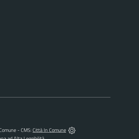
del Comune - CMS:
Città In Comune
ana ad Alta Leggibilità.