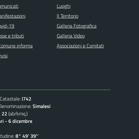
omunicati
Luoghi
nifestazioni
Il Territorio
ovid-19
Galleria Fotografica
sse e tributi
Galleria Video
 comune informa
Associazioni e Comitati
visi
atastale:
I742
nominazione:
Simalesi
:
22
(ab/kmq.)
ari - 6 dicembre
udine:
8° 49' 39''