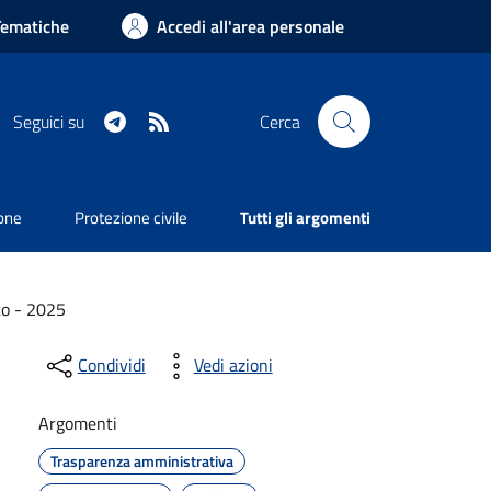
Tematiche
Accedi all'area personale
Telegram
RSS
Seguici su
Cerca
ione
Protezione civile
Tutti gli argomenti
co - 2025
Condividi
Vedi azioni
Argomenti
Trasparenza amministrativa