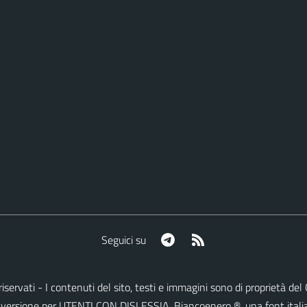
Telegram
RSS
Seguici su
ti riservati - I contenuti del sito, testi e immagini sono di proprietà 
lla versione per UTENTI CON DISLESSIA,
Biancoenero ®
, una font itali