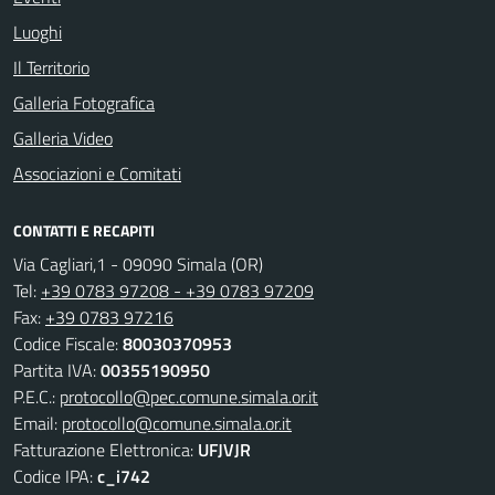
Luoghi
Il Territorio
Galleria Fotografica
Galleria Video
Associazioni e Comitati
CONTATTI E RECAPITI
Via Cagliari,1 - 09090 Simala (OR)
Tel:
+39 0783 97208 - +39 0783 97209
Fax:
+39 0783 97216
Codice Fiscale:
80030370953
Partita IVA:
00355190950
P.E.C.:
protocollo@pec.comune.simala.or.it
Email:
protocollo@comune.simala.or.it
Fatturazione Elettronica:
UFJVJR
Codice IPA:
c_i742