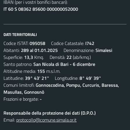
IBAN (per i vostri bonifici bancari):
IT 60 S 08362 85600 000000052000
DATI TERRITORIALI
Codice ISTAT:
095058
Codice Catastale:
I742
Abitanti:
289 al 01.01.2025
Denominazione:
Simalesi
Superficie:
13,3
Kmq. Densità:
22
(ab/kmq.)
Santo patrono:
San Nicola di Bari - 6 dicembre
Altitudine media:
155
m.s.l.m.
Latitudine:
39° 43' 21''
Longitudine:
8° 49' 39''
Comuni limitrofi:
Gonnoscodina, Pompu, Curcuris, Baressa,
Masullas, Gonnosnò
Frazioni e borgate:
-
Responsabile della protezione dei dati (D.P.O.)
Email:
protocollo@comune.simala.or.it