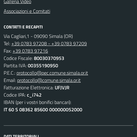
Galleria Video
Associazioni e Comitati
CONTATTI E RECAPITI
Via Cagliari,1 - 09090 Simala (OR)
Tel:
+39 0783 97208 - +39 0783 97209
Fax:
+39 0783 97216
Codice Fiscale:
80030370953
Partita IVA:
00355190950
P.E.C.:
protocollo@pec.comune.simala.or.it
Email:
protocollo@comune.simala.or.it
Fatturazione Elettronica:
UFJVJR
Codice IPA:
c_i742
IBAN (per i vostri bonifici bancari):
IT 60 S 08362 85600 000000052000
DATI TERRITORIALI