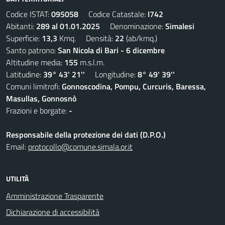
Codice ISTAT:
095058
Codice Catastale:
I742
Abitanti:
289 al 01.01.2025
Denominazione:
Simalesi
Superficie:
13,3
Kmq. Densità:
22
(ab/kmq.)
Santo patrono:
San Nicola di Bari - 6 dicembre
Altitudine media:
155
m.s.l.m.
Latitudine:
39° 43' 21''
Longitudine:
8° 49' 39''
Comuni limitrofi:
Gonnoscodina, Pompu, Curcuris, Baressa,
Masullas, Gonnosnò
Frazioni e borgate:
-
Responsabile della protezione dei dati (D.P.O.)
Email:
protocollo@comune.simala.or.it
UTILITÀ
Amministrazione Trasparente
Dichiarazione di accessibilità