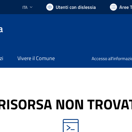
Utenti con dislessia
Aree 
ITA
Lingua attiva:
a
zi
Vivere il Comune
Accesso all'informaz
RISORSA NON TROVA