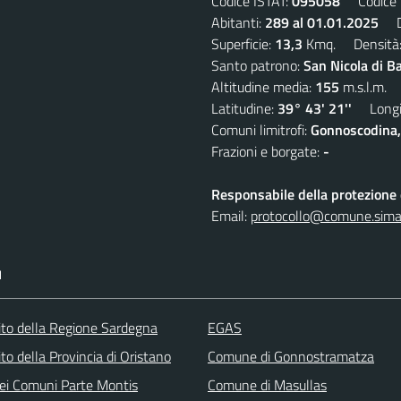
Codice ISTAT:
095058
Codice C
Abitanti:
289 al 01.01.2025
De
Superficie:
13,3
Kmq. Densità
Santo patrono:
San Nicola di B
Altitudine media:
155
m.s.l.m.
Latitudine:
39° 43' 21''
Longit
Comuni limitrofi:
Gonnoscodina,
Frazioni e borgate:
-
Responsabile della protezione d
Email:
protocollo@comune.simala
I
 sito della Regione Sardegna
EGAS
sito della Provincia di Oristano
Comune di Gonnostramatza
ei Comuni Parte Montis
Comune di Masullas