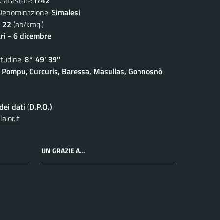
atastale:
I742
nominazione:
Simalesi
:
22
(ab/kmq.)
ari - 6 dicembre
udine:
8° 49' 39''
 Pompu, Curcuris, Baressa, Masullas, Gonnosnò
ei dati (D.P.O.)
.or.it
UN GRAZIE A...