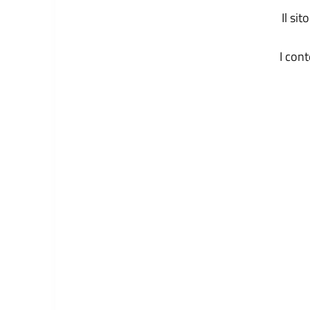
Il si
I con