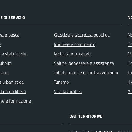
E DI SERVIZIO
N
ra e pesca
Giustizia e sicurezza pubblica
No
e
Imprese e commercio
C
e stato civile
Mobilità e trasporti
Ma
ubblici
Salute, benessere e assistenza
C
zioni
Tributi, finanze e contravvenzioni
Ta
 urbanistica
Turismo
Il
e tempo libero
Vita lavorativa
Av
ne e formazione
DATI TERRITORIALI