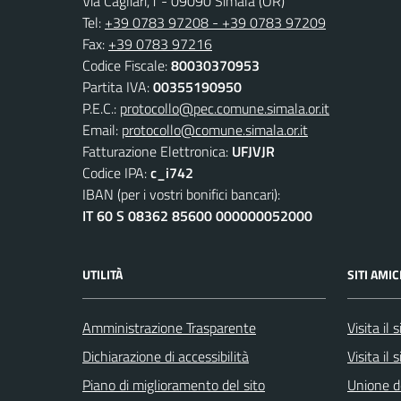
Via Cagliari,1 - 09090 Simala (OR)
Tel:
+39 0783 97208 - +39 0783 97209
Fax:
+39 0783 97216
Codice Fiscale:
80030370953
Partita IVA:
00355190950
P.E.C.:
protocollo@pec.comune.simala.or.it
Email:
protocollo@comune.simala.or.it
Fatturazione Elettronica:
UFJVJR
Codice IPA:
c_i742
IBAN (per i vostri bonifici bancari):
IT 60 S 08362 85600 000000052000
UTILITÀ
SITI AMIC
Amministrazione Trasparente
Visita il
Dichiarazione di accessibilità
Visita il 
Piano di miglioramento del sito
Unione d