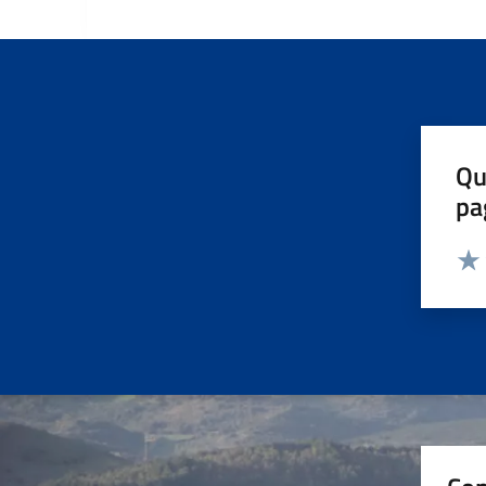
Qu
pa
Valut
Valu