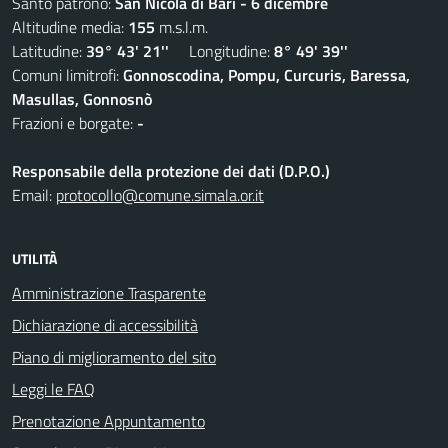
Santo patrono:
San Nicola di Bari - 6 dicembre
Altitudine media:
155
m.s.l.m.
Latitudine:
39° 43' 21''
Longitudine:
8° 49' 39''
Comuni limitrofi:
Gonnoscodina, Pompu, Curcuris, Baressa,
Masullas, Gonnosnò
Frazioni e borgate:
-
Responsabile della protezione dei dati (D.P.O.)
Email:
protocollo@comune.simala.or.it
UTILITÀ
Amministrazione Trasparente
Dichiarazione di accessibilità
Piano di miglioramento del sito
Leggi le FAQ
Prenotazione Appuntamento