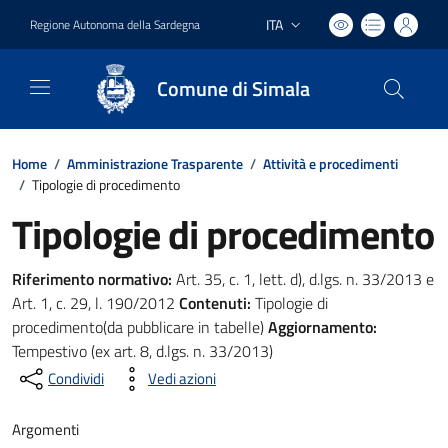
ITA
Regione Autonoma della Sardegna
Lingua attiva:
Comune di Simala
Home
/
Amministrazione Trasparente
/
Attività e procedimenti
/
Tipologie di procedimento
Tipologie di procedimento
Riferimento normativo:
Art. 35, c. 1, lett. d), d.lgs. n. 33/2013 e
Art. 1, c. 29, l. 190/2012
Contenuti:
Tipologie di
procedimento(da pubblicare in tabelle)
Aggiornamento:
Tempestivo (ex art. 8, d.lgs. n. 33/2013)
Condividi
Vedi azioni
Argomenti