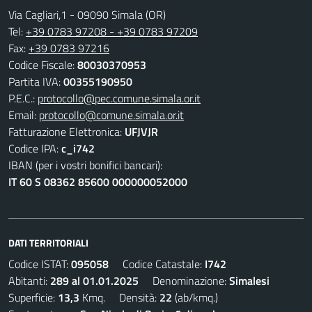
Via Cagliari,1 - 09090 Simala (OR)
Tel:
+39 0783 97208 - +39 0783 97209
Fax:
+39 0783 97216
Codice Fiscale:
80030370953
Partita IVA:
00355190950
P.E.C.:
protocollo@pec.comune.simala.or.it
Email:
protocollo@comune.simala.or.it
Fatturazione Elettronica:
UFJVJR
Codice IPA:
c_i742
IBAN (per i vostri bonifici bancari):
IT 60 S 08362 85600 000000052000
DATI TERRITORIALI
Codice ISTAT:
095058
Codice Catastale:
I742
Abitanti:
289 al 01.01.2025
Denominazione:
Simalesi
Superficie:
13,3
Kmq. Densità:
22
(ab/kmq.)