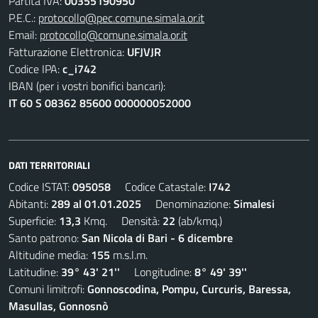
Partita IVA:
00355190950
P.E.C.:
protocollo@pec.comune.simala.or.it
Email:
protocollo@comune.simala.or.it
Fatturazione Elettronica:
UFJVJR
Codice IPA:
c_i742
IBAN (per i vostri bonifici bancari):
IT 60 S 08362 85600 000000052000
DATI TERRITORIALI
Codice ISTAT:
095058
Codice Catastale:
I742
Abitanti:
289 al 01.01.2025
Denominazione:
Simalesi
Superficie:
13,3
Kmq. Densità:
22
(ab/kmq.)
Santo patrono:
San Nicola di Bari - 6 dicembre
Altitudine media:
155
m.s.l.m.
Latitudine:
39° 43' 21''
Longitudine:
8° 49' 39''
Comuni limitrofi:
Gonnoscodina, Pompu, Curcuris, Baressa,
Masullas, Gonnosnò