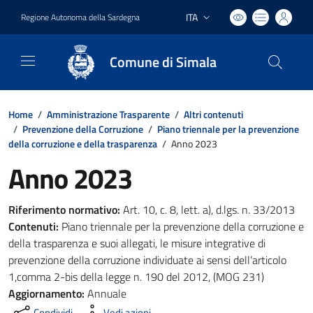
ITA
Regione Autonoma della Sardegna
Lingua attiva:
Comune di Simala
Home
/
Amministrazione Trasparente
/
Altri contenuti
/
Prevenzione della Corruzione
/
Piano triennale per la prevenzione
della corruzione e della trasparenza
/
Anno 2023
Anno 2023
Riferimento normativo:
Art. 10, c. 8, lett. a), d.lgs. n. 33/2013
Contenuti:
Piano triennale per la prevenzione della corruzione e
della trasparenza e suoi allegati, le misure integrative di
prevenzione della corruzione individuate ai sensi dell’articolo
1,comma 2-bis della legge n. 190 del 2012, (MOG 231)
Aggiornamento:
Annuale
Condividi
Vedi azioni