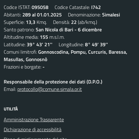
Codice ISTAT:
095058
Codice Catastale:
I742
Abitanti:
289 al 01.01.2025
Denominazione:
Simalesi
Superficie:
13,3
Kmq. Densità:
22
(ab/kmq.)
Santo patrono:
San Nicola di Bari - 6 dicembre
Altitudine media:
155
m.s.l.m.
Latitudine:
39° 43' 21''
Longitudine:
8° 49' 39''
Comuni limitrofi:
Gonnoscodina, Pompu, Curcuris, Baressa,
Masullas, Gonnosnò
Frazioni e borgate:
-
Responsabile della protezione dei dati (D.P.O.)
Email:
protocollo@comune.simala.or.it
UTILITÀ
Amministrazione Trasparente
Dichiarazione di accessibilità