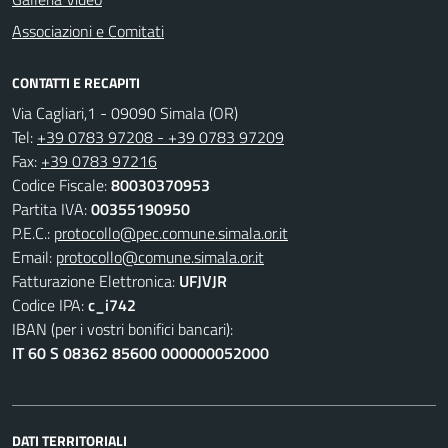
Associazioni e Comitati
CONTATTI E RECAPITI
Via Cagliari,1 - 09090 Simala (OR)
Tel:
+39 0783 97208 - +39 0783 97209
Fax:
+39 0783 97216
Codice Fiscale:
80030370953
Partita IVA:
00355190950
P.E.C.:
protocollo@pec.comune.simala.or.it
Email:
protocollo@comune.simala.or.it
Fatturazione Elettronica:
UFJVJR
Codice IPA:
c_i742
IBAN (per i vostri bonifici bancari):
IT 60 S 08362 85600 000000052000
DATI TERRITORIALI