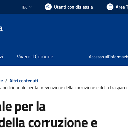
Utenti con dislessia
Aree 
ITA
Lingua attiva:
a
zi
Vivere il Comune
Accesso all'informaz
te
/
Altri contenuti
iano triennale per la prevenzione della corruzione e della traspare
le per la
della corruzione e