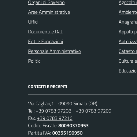
Organi di Governo
Agricoltu
Aree Amministrative
Ambient
Uffici
Anagrafe 
Documenti e Dati
Appalti p
Enti e Fondazioni
Autorizza
Personale Amministrativo
Catasto e
Politici
Cultura 
Educazio
CONTATTI E RECAPITI
Via Cagliari,1 - 09090 Simala (OR)
Tel:
+39 0783 97208 - +39 0783 97209
Fax:
+39 0783 97216
Codice Fiscale:
80030370953
Partita IVA:
00355190950