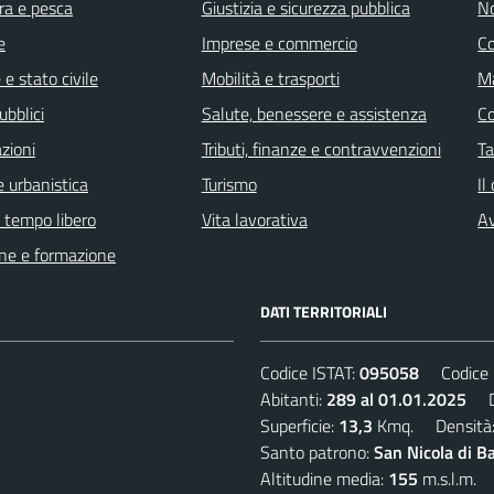
ra e pesca
Giustizia e sicurezza pubblica
No
e
Imprese e commercio
C
e stato civile
Mobilità e trasporti
Ma
ubblici
Salute, benessere e assistenza
C
zioni
Tributi, finanze e contravvenzioni
Ta
 urbanistica
Turismo
Il
e tempo libero
Vita lavorativa
Av
ne e formazione
DATI TERRITORIALI
Codice ISTAT:
095058
Codice C
Abitanti:
289 al 01.01.2025
De
Superficie:
13,3
Kmq. Densità
Santo patrono:
San Nicola di B
Altitudine media:
155
m.s.l.m.