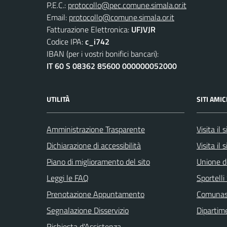
P.E.C.:
protocollo@pec.comune.simala.or.it
Email:
protocollo@comune.simala.or.it
Fatturazione Elettronica:
UFJVJR
Codice IPA:
c_i742
IBAN (per i vostri bonifici bancari):
IT 60 S 08362 85600 000000052000
UTILITÀ
SITI AMIC
Amministrazione Trasparente
Visita il
Dichiarazione di accessibilità
Visita il 
Piano di miglioramento del sito
Unione d
Leggi le FAQ
Sportell
Prenotazione Appuntamento
Comuna
Segnalazione Disservizio
Dipartim
Richiesta d'Assistenza