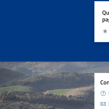
Qu
pa
Valut
Valu
Con