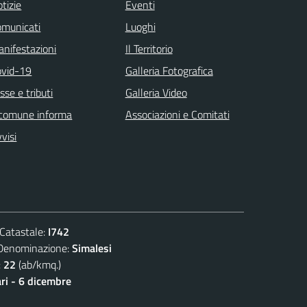
tizie
Eventi
omunicati
Luoghi
nifestazioni
Il Territorio
ovid-19
Galleria Fotografica
sse e tributi
Galleria Video
 comune informa
Associazioni e Comitati
visi
atastale:
I742
nominazione:
Simalesi
:
22
(ab/kmq.)
ari - 6 dicembre