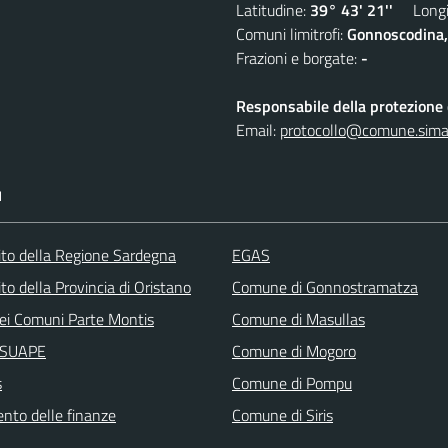
Latitudine:
39° 43' 21''
Longit
Comuni limitrofi:
Gonnoscodina,
Frazioni e borgate:
-
Responsabile della protezione d
Email:
protocollo@comune.simala
I
 sito della Regione Sardegna
EGAS
sito della Provincia di Oristano
Comune di Gonnostramatza
ei Comuni Parte Montis
Comune di Masullas
i SUAPE
Comune di Mogoro
s
Comune di Pompu
ento delle finanze
Comune di Siris