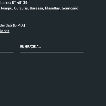
udine:
8° 49' 39''
 Pompu, Curcuris, Baressa, Masullas, Gonnosnò
ei dati (D.P.O.)
.or.it
UN GRAZIE A...