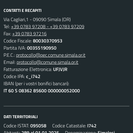
CONTATTI E RECAPITI
Via Cagliari,1 - 09090 Simala (OR)
Tel:
+39 0783 97208 - +39 0783 97209
Fax:
+39 0783 97216
Codice Fiscale:
80030370953
Partita IVA:
00355190950
P.E.C.:
protocollo@pec.comune.simala.or.it
Email:
protocollo@comune.simala.or.it
Fatturazione Elettronica:
UFJVJR
Codice IPA:
c_i742
IBAN (per i vostri bonifici bancari):
IT 60 S 08362 85600 000000052000
DATI TERRITORIALI
Codice ISTAT:
095058
Codice Catastale:
I742
Abitanti:
289 al 01.01.2025
Denominazione:
Simalesi