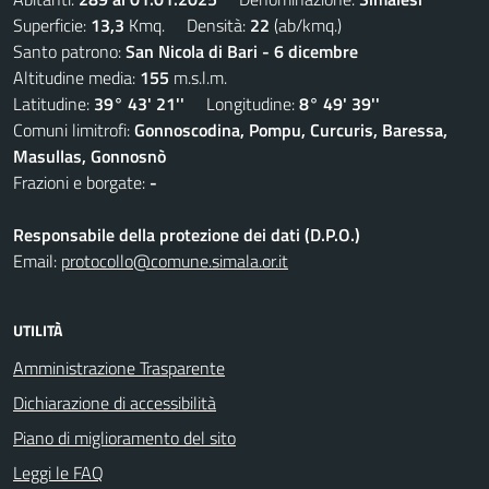
Superficie:
13,3
Kmq. Densità:
22
(ab/kmq.)
Santo patrono:
San Nicola di Bari - 6 dicembre
Altitudine media:
155
m.s.l.m.
Latitudine:
39° 43' 21''
Longitudine:
8° 49' 39''
Comuni limitrofi:
Gonnoscodina, Pompu, Curcuris, Baressa,
Masullas, Gonnosnò
Frazioni e borgate:
-
Responsabile della protezione dei dati (D.P.O.)
Email:
protocollo@comune.simala.or.it
UTILITÀ
Amministrazione Trasparente
Dichiarazione di accessibilità
Piano di miglioramento del sito
Leggi le FAQ