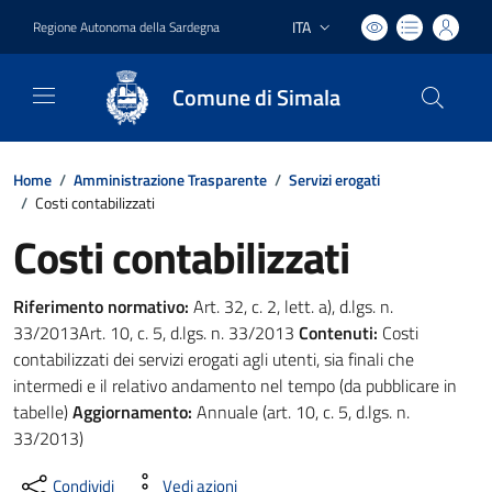
ITA
Regione Autonoma della Sardegna
Lingua attiva:
Comune di Simala
Home
/
Amministrazione Trasparente
/
Servizi erogati
/
Costi contabilizzati
Costi contabilizzati
Riferimento normativo:
Art. 32, c. 2, lett. a), d.lgs. n.
33/2013Art. 10, c. 5, d.lgs. n. 33/2013
Contenuti:
Costi
contabilizzati dei servizi erogati agli utenti, sia finali che
intermedi e il relativo andamento nel tempo (da pubblicare in
tabelle)
Aggiornamento:
Annuale (art. 10, c. 5, d.lgs. n.
33/2013)
Condividi
Vedi azioni