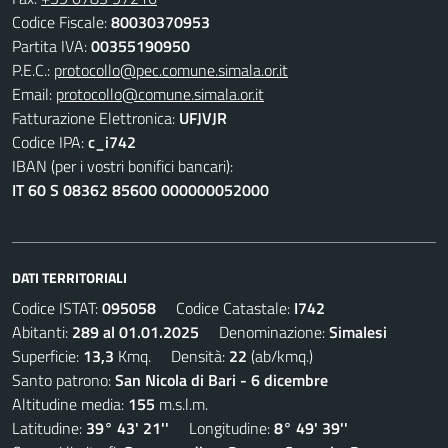
Codice Fiscale:
80030370953
Partita IVA:
00355190950
P.E.C.:
protocollo@pec.comune.simala.or.it
Email:
protocollo@comune.simala.or.it
Fatturazione Elettronica:
UFJVJR
Codice IPA:
c_i742
IBAN (per i vostri bonifici bancari):
IT 60 S 08362 85600 000000052000
DATI TERRITORIALI
Codice ISTAT:
095058
Codice Catastale:
I742
Abitanti:
289 al 01.01.2025
Denominazione:
Simalesi
Superficie:
13,3
Kmq. Densità:
22
(ab/kmq.)
Santo patrono:
San Nicola di Bari - 6 dicembre
Altitudine media:
155
m.s.l.m.
Latitudine:
39° 43' 21''
Longitudine:
8° 49' 39''