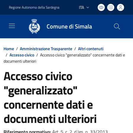
ITA
Regione Autonoma della Sardegna
Lingua attiva:
Comune di Simala
Home
/
Amministrazione Trasparente
/
Altri contenuti
/
Accesso civico
/
Accesso civico "generalizzato" concernente dati e
documenti ulteriori
Accesso civico
"generalizzato"
concernente dati e
documenti ulteriori
Riferimento normativo:
Art. 5, c. 2, d.lgs. n. 33/2013