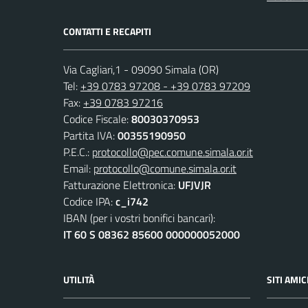
CONTATTI E RECAPITI
Via Cagliari,1 - 09090 Simala (OR)
Tel:
+39 0783 97208 - +39 0783 97209
Fax:
+39 0783 97216
Codice Fiscale:
80030370953
Partita IVA:
00355190950
P.E.C.:
protocollo@pec.comune.simala.or.it
Email:
protocollo@comune.simala.or.it
Fatturazione Elettronica:
UFJVJR
Codice IPA:
c_i742
IBAN (per i vostri bonifici bancari):
IT 60 S 08362 85600 000000052000
UTILITÀ
SITI AMIC