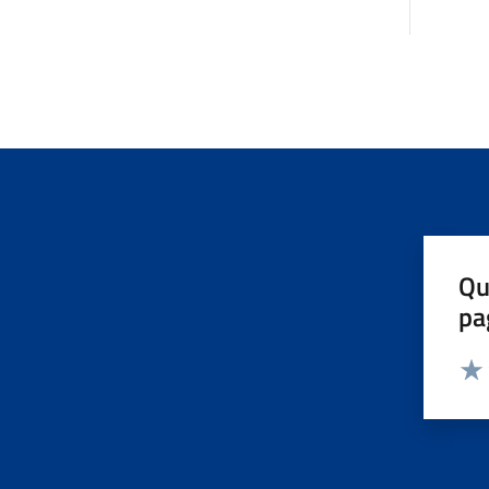
Qu
pa
Valut
Valu