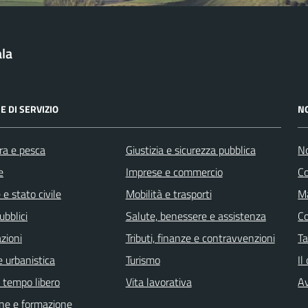
la
E DI SERVIZIO
N
ra e pesca
Giustizia e sicurezza pubblica
No
e
Imprese e commercio
C
e stato civile
Mobilità e trasporti
Ma
ubblici
Salute, benessere e assistenza
C
zioni
Tributi, finanze e contravvenzioni
Ta
 urbanistica
Turismo
Il
e tempo libero
Vita lavorativa
Av
ne e formazione