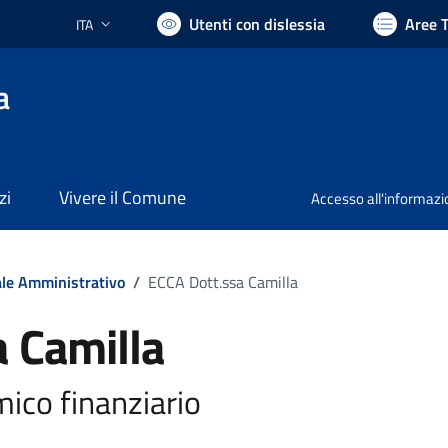
Utenti con dislessia
Aree 
ITA
Lingua attiva:
a
zi
Vivere il Comune
Accesso all'informaz
le Amministrativo
/
ECCA Dott.ssa Camilla
a Camilla
ico finanziario