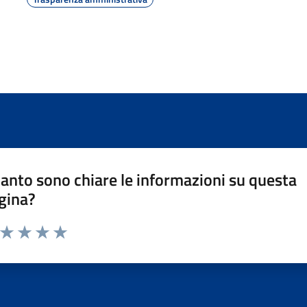
anto sono chiare le informazioni su questa
gina?
a da 1 a 5 stelle la pagina
ta 1 stelle su 5
Valuta 2 stelle su 5
Valuta 3 stelle su 5
Valuta 4 stelle su 5
Valuta 5 stelle su 5