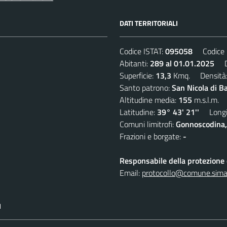
DATI TERRITORIALI
Codice ISTAT:
095058
Codice C
Abitanti:
289 al 01.01.2025
De
Superficie:
13,3
Kmq. Densità
Santo patrono:
San Nicola di B
Altitudine media:
155
m.s.l.m.
Latitudine:
39° 43' 21''
Longit
Comuni limitrofi:
Gonnoscodina,
Frazioni e borgate:
-
Responsabile della protezione d
Email:
protocollo@comune.simala
I