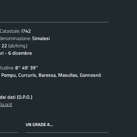
atastale:
I742
nominazione:
Simalesi
:
22
(ab/kmq.)
ari - 6 dicembre
udine:
8° 49' 39''
 Pompu, Curcuris, Baressa, Masullas, Gonnosnò
ei dati (D.P.O.)
.or.it
UN GRAZIE A...