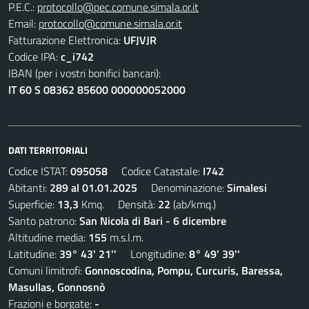
P.E.C.:
protocollo@pec.comune.simala.or.it
Email:
protocollo@comune.simala.or.it
Fatturazione Elettronica:
UFJVJR
Codice IPA:
c_i742
IBAN (per i vostri bonifici bancari):
IT 60 S 08362 85600 000000052000
DATI TERRITORIALI
Codice ISTAT:
095058
Codice Catastale:
I742
Abitanti:
289 al 01.01.2025
Denominazione:
Simalesi
Superficie:
13,3
Kmq. Densità:
22
(ab/kmq.)
Santo patrono:
San Nicola di Bari - 6 dicembre
Altitudine media:
155
m.s.l.m.
Latitudine:
39° 43' 21''
Longitudine:
8° 49' 39''
Comuni limitrofi:
Gonnoscodina, Pompu, Curcuris, Baressa,
Masullas, Gonnosnò
Frazioni e borgate:
-