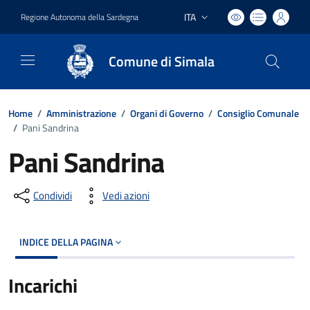
ITA
Regione Autonoma della Sardegna
Lingua attiva:
Comune di Simala
Home
/
Amministrazione
/
Organi di Governo
/
Consiglio Comunale
/
Pani Sandrina
Pani Sandrina
Condividi
Vedi azioni
INDICE DELLA PAGINA
Incarichi