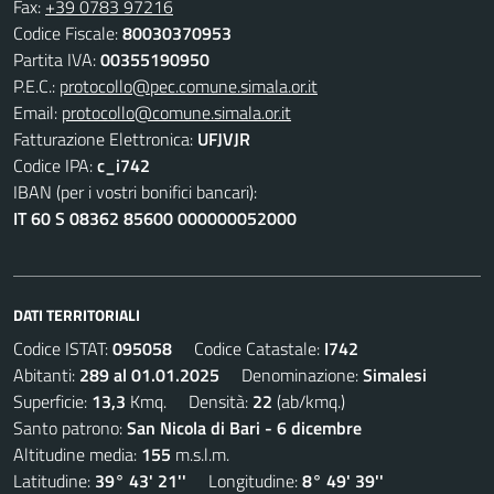
Fax:
+39 0783 97216
Codice Fiscale:
80030370953
Partita IVA:
00355190950
P.E.C.:
protocollo@pec.comune.simala.or.it
Email:
protocollo@comune.simala.or.it
Fatturazione Elettronica:
UFJVJR
Codice IPA:
c_i742
IBAN (per i vostri bonifici bancari):
IT 60 S 08362 85600 000000052000
DATI TERRITORIALI
Codice ISTAT:
095058
Codice Catastale:
I742
Abitanti:
289 al 01.01.2025
Denominazione:
Simalesi
Superficie:
13,3
Kmq. Densità:
22
(ab/kmq.)
Santo patrono:
San Nicola di Bari - 6 dicembre
Altitudine media:
155
m.s.l.m.
Latitudine:
39° 43' 21''
Longitudine:
8° 49' 39''