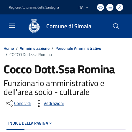
ITA
Regione Autonoma della Sardegna
Lingua attiva:
Comune di Simala
Home
/
Amministrazione
/
Personale Amministrativo
/
COCCO Dott.ssa Romina
Cocco Dott.Ssa Romina
Funzionario amministrativo e
dell'area socio - culturale
Condividi
Vedi azioni
INDICE DELLA PAGINA