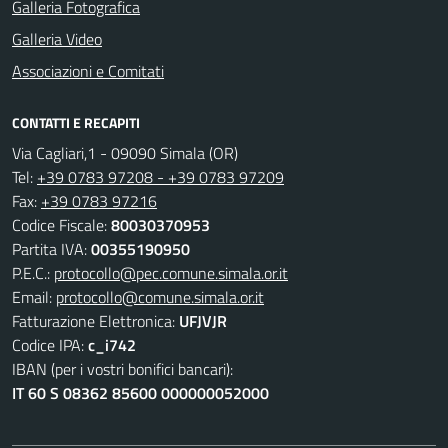
Galleria Fotografica
Galleria Video
Associazioni e Comitati
CONTATTI E RECAPITI
Via Cagliari,1 - 09090 Simala (OR)
Tel:
+39 0783 97208 - +39 0783 97209
Fax:
+39 0783 97216
Codice Fiscale:
80030370953
Partita IVA:
00355190950
P.E.C.:
protocollo@pec.comune.simala.or.it
Email:
protocollo@comune.simala.or.it
Fatturazione Elettronica:
UFJVJR
Codice IPA:
c_i742
IBAN (per i vostri bonifici bancari):
IT 60 S 08362 85600 000000052000