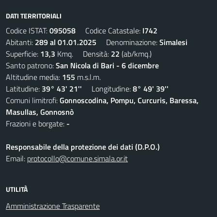
DATI TERRITORIALI
Codice ISTAT:
095058
Codice Catastale:
I742
Abitanti:
289 al 01.01.2025
Denominazione:
Simalesi
Superficie:
13,3
Kmq. Densità:
22
(ab/kmq.)
Santo patrono:
San Nicola di Bari - 6 dicembre
Altitudine media:
155
m.s.l.m.
Latitudine:
39° 43' 21''
Longitudine:
8° 49' 39''
Comuni limitrofi:
Gonnoscodina, Pompu, Curcuris, Baressa,
Masullas, Gonnosnò
Frazioni e borgate:
-
Responsabile della protezione dei dati (D.P.O.)
Email:
protocollo@comune.simala.or.it
UTILITÀ
Amministrazione Trasparente