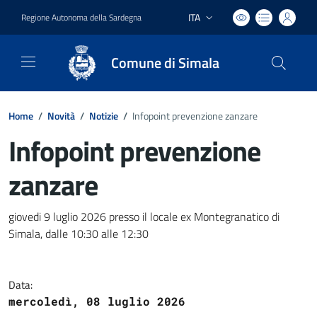
ITA
Regione Autonoma della Sardegna
Lingua attiva:
Comune di Simala
Home
/
Novità
/
Notizie
/
Infopoint prevenzione zanzare
Infopoint prevenzione
zanzare
Dettagli del documento
giovedi 9 luglio 2026 presso il locale ex Montegranatico di
Simala, dalle 10:30 alle 12:30
Data:
mercoledì, 08 luglio 2026