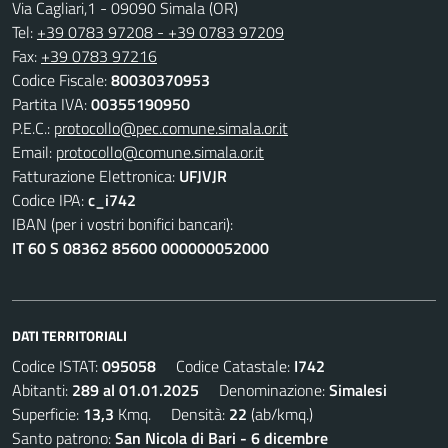
Via Cagliari,1 - 09090 Simala (OR)
Tel:
+39 0783 97208 - +39 0783 97209
Fax:
+39 0783 97216
Codice Fiscale:
80030370953
Partita IVA:
00355190950
P.E.C.:
protocollo@pec.comune.simala.or.it
Email:
protocollo@comune.simala.or.it
Fatturazione Elettronica:
UFJVJR
Codice IPA:
c_i742
IBAN (per i vostri bonifici bancari):
IT 60 S 08362 85600 000000052000
DATI TERRITORIALI
Codice ISTAT:
095058
Codice Catastale:
I742
Abitanti:
289 al 01.01.2025
Denominazione:
Simalesi
Superficie:
13,3
Kmq. Densità:
22
(ab/kmq.)
Santo patrono:
San Nicola di Bari - 6 dicembre