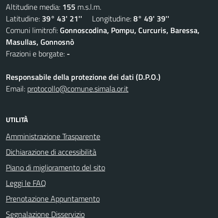
Altitudine media:
155
m.s.l.m.
Latitudine:
39° 43' 21''
Longitudine:
8° 49' 39''
Comuni limitrofi:
Gonnoscodina, Pompu, Curcuris, Baressa,
Masullas, Gonnosnò
Frazioni e borgate:
-
Responsabile della protezione dei dati (D.P.O.)
Email:
protocollo@comune.simala.or.it
UTILITÀ
Amministrazione Trasparente
Dichiarazione di accessibilità
Piano di miglioramento del sito
Leggi le FAQ
Prenotazione Appuntamento
Segnalazione Disservizio