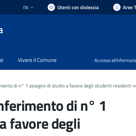
Utenti con dislessia
Aree 
ITA
Lingua attiva:
a
zi
Vivere il Comune
Accesso all'informaz
mento di n° 1 assegno di studio a favore degli studenti residenti nel
nferimento di n° 1
a favore degli