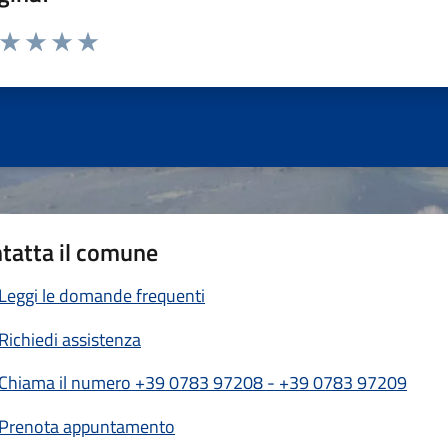
a da 1 a 5 stelle la pagina
ta 1 stelle su 5
Valuta 2 stelle su 5
Valuta 3 stelle su 5
Valuta 4 stelle su 5
Valuta 5 stelle su 5
tatta il comune
Leggi le domande frequenti
Richiedi assistenza
Chiama il numero +39 0783 97208 - +39 0783 97209
Prenota appuntamento