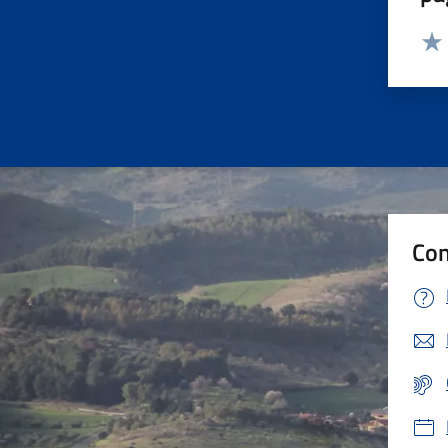
Valut
Valu
Con