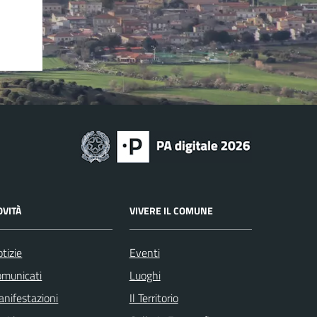
OVITÀ
VIVERE IL COMUNE
tizie
Eventi
omunicati
Luoghi
nifestazioni
Il Territorio