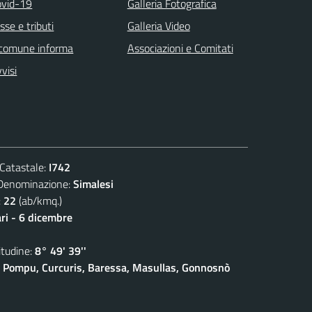
ovid-19
Galleria Fotografica
sse e tributi
Galleria Video
 comune informa
Associazioni e Comitati
visi
atastale:
I742
nominazione:
Simalesi
:
22
(ab/kmq.)
ari - 6 dicembre
udine:
8° 49' 39''
 Pompu, Curcuris, Baressa, Masullas, Gonnosnò