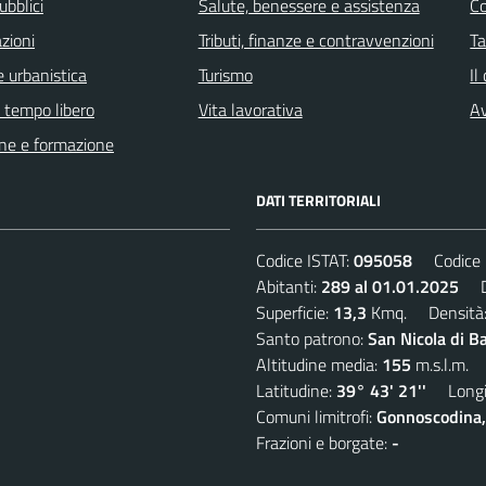
ubblici
Salute, benessere e assistenza
C
zioni
Tributi, finanze e contravvenzioni
Ta
 urbanistica
Turismo
Il
e tempo libero
Vita lavorativa
Av
ne e formazione
DATI TERRITORIALI
Codice ISTAT:
095058
Codice C
Abitanti:
289 al 01.01.2025
De
Superficie:
13,3
Kmq. Densità
Santo patrono:
San Nicola di B
Altitudine media:
155
m.s.l.m.
Latitudine:
39° 43' 21''
Longit
Comuni limitrofi:
Gonnoscodina,
Frazioni e borgate:
-