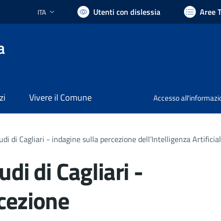
Utenti con dislessia
Aree 
ITA
Lingua attiva:
a
zi
Vivere il Comune
Accesso all'informaz
udi di Cagliari - indagine sulla percezione dell’Intelligenza Artificial
udi di Cagliari -
rcezione