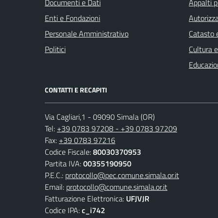
Documenti e Dati
Appalti p
Enti e Fondazioni
Autorizza
Personale Amministrativo
Catasto e
Politici
Cultura 
Educazio
CONTATTI E RECAPITI
Via Cagliari,1 - 09090 Simala (OR)
Tel:
+39 0783 97208 - +39 0783 97209
Fax:
+39 0783 97216
Codice Fiscale:
80030370953
Partita IVA:
00355190950
P.E.C.:
protocollo@pec.comune.simala.or.it
Email:
protocollo@comune.simala.or.it
Fatturazione Elettronica:
UFJVJR
Codice IPA:
c_i742