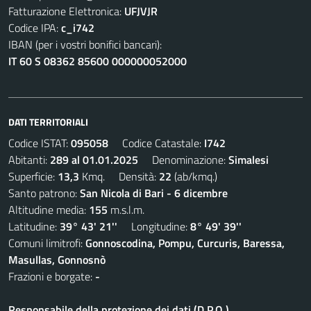
Fatturazione Elettronica:
UFJVJR
Codice IPA:
c_i742
IBAN (per i vostri bonifici bancari):
IT 60 S 08362 85600 000000052000
DATI TERRITORIALI
Codice ISTAT:
095058
Codice Catastale:
I742
Abitanti:
289 al 01.01.2025
Denominazione:
Simalesi
Superficie:
13,3
Kmq. Densità:
22
(ab/kmq.)
Santo patrono:
San Nicola di Bari - 6 dicembre
Altitudine media:
155
m.s.l.m.
Latitudine:
39° 43' 21''
Longitudine:
8° 49' 39''
Comuni limitrofi:
Gonnoscodina, Pompu, Curcuris, Baressa,
Masullas, Gonnosnò
Frazioni e borgate:
-
Responsabile della protezione dei dati (D.P.O.)