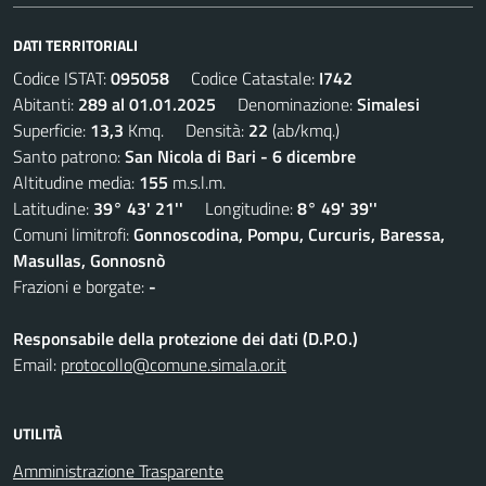
DATI TERRITORIALI
Codice ISTAT:
095058
Codice Catastale:
I742
Abitanti:
289 al 01.01.2025
Denominazione:
Simalesi
Superficie:
13,3
Kmq. Densità:
22
(ab/kmq.)
Santo patrono:
San Nicola di Bari - 6 dicembre
Altitudine media:
155
m.s.l.m.
Latitudine:
39° 43' 21''
Longitudine:
8° 49' 39''
Comuni limitrofi:
Gonnoscodina, Pompu, Curcuris, Baressa,
Masullas, Gonnosnò
Frazioni e borgate:
-
Responsabile della protezione dei dati (D.P.O.)
Email:
protocollo@comune.simala.or.it
UTILITÀ
Amministrazione Trasparente