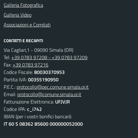
Galleria Fotografica
Galleria Video
Associazioni e Comitati
CONTATTI E RECAPITI
Via Cagliari,1 - 09090 Simala (OR)
Tel:
+39 0783 97208 - +39 0783 97209
Fax:
+39 0783 97216
Codice Fiscale:
80030370953
Partita IVA:
00355190950
P.E.C.:
protocollo@pec.comune.simala.or.it
Email:
protocollo@comune.simala.or.it
Fatturazione Elettronica:
UFJVJR
Codice IPA:
c_i742
IBAN (per i vostri bonifici bancari):
IT 60 S 08362 85600 000000052000