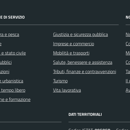
E DI SERVIZIO
N
ra e pesca
Giustizia e sicurezza pubblica
No
e
Imprese e commercio
C
e stato civile
Mobilità e trasporti
Ma
ubblici
Salute, benessere e assistenza
C
zioni
Tributi, finanze e contravvenzioni
Ta
 urbanistica
Turismo
Il
e tempo libero
Vita lavorativa
Av
ne e formazione
DATI TERRITORIALI