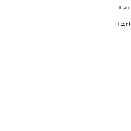
Il si
I con