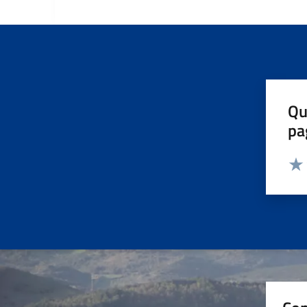
Qu
pa
Valut
Valu