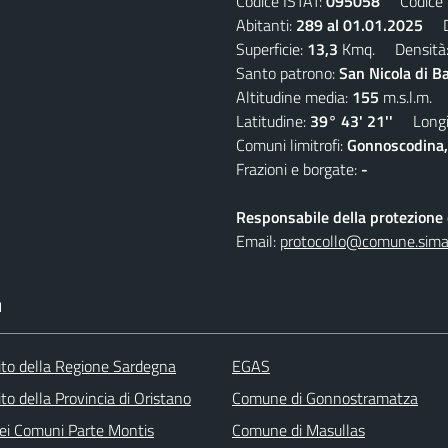
Codice ISTAT:
095058
Codice C
Abitanti:
289 al 01.01.2025
De
Superficie:
13,3
Kmq. Densità
Santo patrono:
San Nicola di B
Altitudine media:
155
m.s.l.m.
Latitudine:
39° 43' 21''
Longit
Comuni limitrofi:
Gonnoscodina,
Frazioni e borgate:
-
Responsabile della protezione d
Email:
protocollo@comune.simala
I
 sito della Regione Sardegna
EGAS
sito della Provincia di Oristano
Comune di Gonnostramatza
ei Comuni Parte Montis
Comune di Masullas