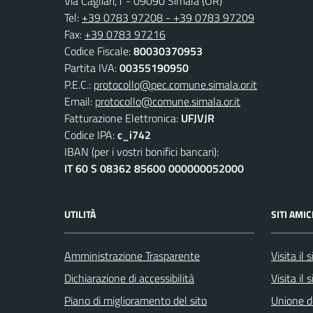
Via Cagliari,1 - 09090 Simala (OR)
Tel:
+39 0783 97208 - +39 0783 97209
Fax:
+39 0783 97216
Codice Fiscale:
80030370953
Partita IVA:
00355190950
P.E.C.:
protocollo@pec.comune.simala.or.it
Email:
protocollo@comune.simala.or.it
Fatturazione Elettronica:
UFJVJR
Codice IPA:
c_i742
IBAN (per i vostri bonifici bancari):
IT 60 S 08362 85600 000000052000
UTILITÀ
SITI AMIC
Amministrazione Trasparente
Visita il
Dichiarazione di accessibilità
Visita il 
Piano di miglioramento del sito
Unione d