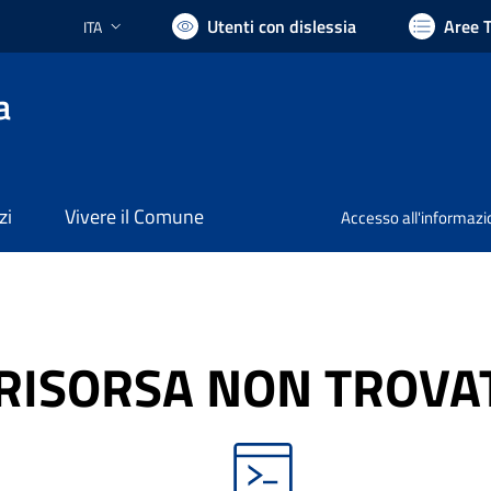
Utenti con dislessia
Aree 
ITA
Lingua attiva:
a
zi
Vivere il Comune
Accesso all'informaz
RISORSA NON TROVA