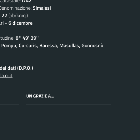
atastale:
I742
nominazione:
Simalesi
:
22
(ab/kmq.)
ari - 6 dicembre
udine:
8° 49' 39''
 Pompu, Curcuris, Baressa, Masullas, Gonnosnò
ei dati (D.P.O.)
.or.it
UN GRAZIE A...