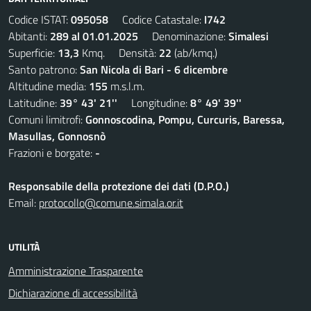
Codice ISTAT:
095058
Codice Catastale:
I742
Abitanti:
289 al 01.01.2025
Denominazione:
Simalesi
Superficie:
13,3
Kmq. Densità:
22
(ab/kmq.)
Santo patrono:
San Nicola di Bari - 6 dicembre
Altitudine media:
155
m.s.l.m.
Latitudine:
39° 43' 21''
Longitudine:
8° 49' 39''
Comuni limitrofi:
Gonnoscodina, Pompu, Curcuris, Baressa,
Masullas, Gonnosnò
Frazioni e borgate:
-
Responsabile della protezione dei dati (D.P.O.)
Email:
protocollo@comune.simala.or.it
UTILITÀ
Amministrazione Trasparente
Dichiarazione di accessibilità