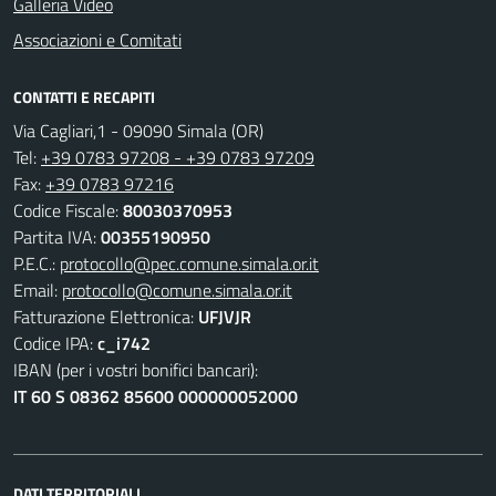
Galleria Video
Associazioni e Comitati
CONTATTI E RECAPITI
Via Cagliari,1 - 09090 Simala (OR)
Tel:
+39 0783 97208 - +39 0783 97209
Fax:
+39 0783 97216
Codice Fiscale:
80030370953
Partita IVA:
00355190950
P.E.C.:
protocollo@pec.comune.simala.or.it
Email:
protocollo@comune.simala.or.it
Fatturazione Elettronica:
UFJVJR
Codice IPA:
c_i742
IBAN (per i vostri bonifici bancari):
IT 60 S 08362 85600 000000052000
DATI TERRITORIALI