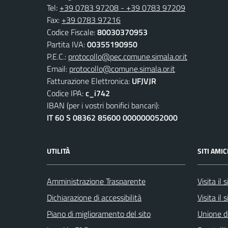
Tel:
+39 0783 97208 - +39 0783 97209
Fax:
+39 0783 97216
Codice Fiscale:
80030370953
Partita IVA:
00355190950
P.E.C.:
protocollo@pec.comune.simala.or.it
Email:
protocollo@comune.simala.or.it
Fatturazione Elettronica:
UFJVJR
Codice IPA:
c_i742
IBAN (per i vostri bonifici bancari):
IT 60 S 08362 85600 000000052000
UTILITÀ
SITI AMIC
Amministrazione Trasparente
Visita il
Dichiarazione di accessibilità
Visita il 
Piano di miglioramento del sito
Unione d