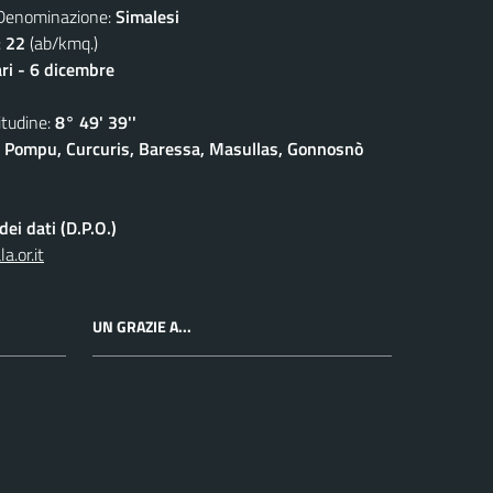
nominazione:
Simalesi
:
22
(ab/kmq.)
ari - 6 dicembre
udine:
8° 49' 39''
 Pompu, Curcuris, Baressa, Masullas, Gonnosnò
ei dati (D.P.O.)
.or.it
UN GRAZIE A...