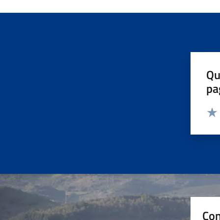
Qu
pa
Valut
Valu
Con