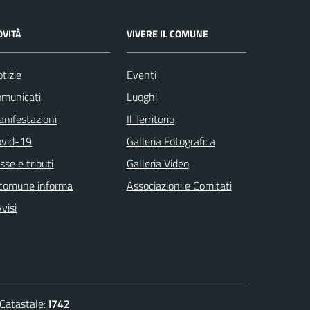
OVITÀ
VIVERE IL COMUNE
tizie
Eventi
omunicati
Luoghi
nifestazioni
Il Territorio
ovid-19
Galleria Fotografica
sse e tributi
Galleria Video
 comune informa
Associazioni e Comitati
visi
atastale:
I742