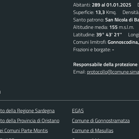
Abitanti:
289 al 01.01.2025
De
Superficie:
13,3
Kmq. Densità
Santo patrono:
San Nicola di B
Altitudine media:
155
m.s.l.m.
Latitudine:
39° 43' 21''
Longit
Comuni limitrofi:
Gonnoscodina,
Frazioni e borgate:
-
Responsabile della protezione d
Email:
protocollo@comune.simala
I
 sito della Regione Sardegna
EGAS
sito della Provincia di Oristano
Comune di Gonnostramatza
ei Comuni Parte Montis
Comune di Masullas