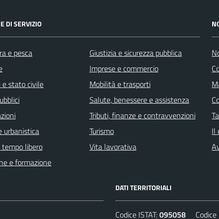
E DI SERVIZIO
N
ra e pesca
Giustizia e sicurezza pubblica
No
e
Imprese e commercio
C
e stato civile
Mobilità e trasporti
Ma
ubblici
Salute, benessere e assistenza
C
zioni
Tributi, finanze e contravvenzioni
Ta
 urbanistica
Turismo
Il
e tempo libero
Vita lavorativa
Av
ne e formazione
DATI TERRITORIALI
Codice ISTAT:
095058
Codice C