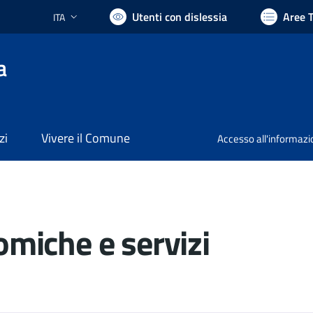
Utenti con dislessia
Aree 
ITA
Lingua attiva:
a
zi
Vivere il Comune
Accesso all'informaz
omiche e servizi
ocumento