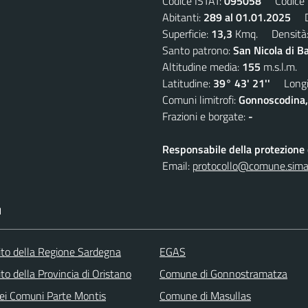
Codice ISTAT:
095058
Codice C
Abitanti:
289 al 01.01.2025
De
Superficie:
13,3
Kmq. Densità
Santo patrono:
San Nicola di B
Altitudine media:
155
m.s.l.m.
Latitudine:
39° 43' 21''
Longit
Comuni limitrofi:
Gonnoscodina,
Frazioni e borgate:
-
Responsabile della protezione d
Email:
protocollo@comune.simala
I
 sito della Regione Sardegna
EGAS
sito della Provincia di Oristano
Comune di Gonnostramatza
ei Comuni Parte Montis
Comune di Masullas