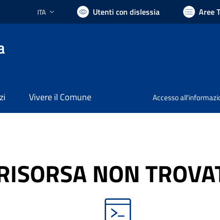
Utenti con dislessia
Aree 
ITA
Lingua attiva:
a
zi
Vivere il Comune
Accesso all'informaz
RISORSA NON TROVA