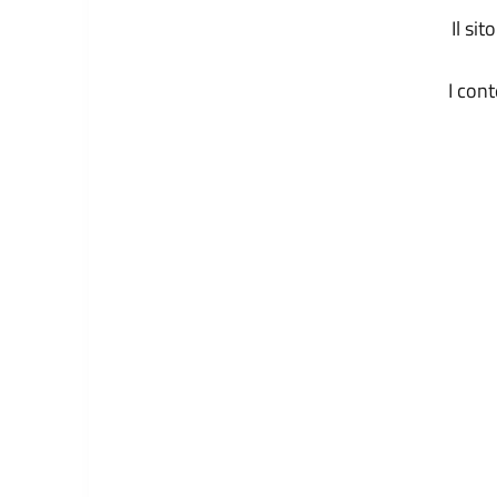
Il si
I con