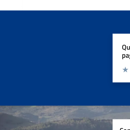
Qu
pa
Valut
Valu