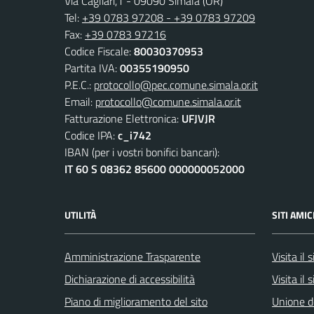
Via Cagliari,1 - 09090 Simala (OR)
Tel:
+39 0783 97208 - +39 0783 97209
Fax:
+39 0783 97216
Codice Fiscale:
80030370953
Partita IVA:
00355190950
P.E.C.:
protocollo@pec.comune.simala.or.it
Email:
protocollo@comune.simala.or.it
Fatturazione Elettronica:
UFJVJR
Codice IPA:
c_i742
IBAN (per i vostri bonifici bancari):
IT 60 S 08362 85600 000000052000
UTILITÀ
SITI AMIC
Amministrazione Trasparente
Visita il
Dichiarazione di accessibilità
Visita il 
Piano di miglioramento del sito
Unione d