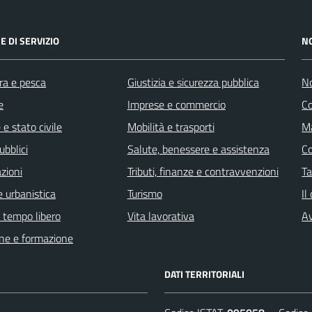
E DI SERVIZIO
N
ra e pesca
Giustizia e sicurezza pubblica
No
e
Imprese e commercio
C
e stato civile
Mobilità e trasporti
Ma
ubblici
Salute, benessere e assistenza
C
zioni
Tributi, finanze e contravvenzioni
Ta
 urbanistica
Turismo
Il
e tempo libero
Vita lavorativa
Av
ne e formazione
DATI TERRITORIALI