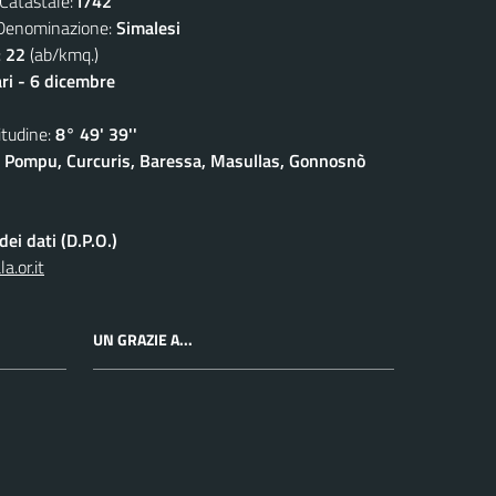
atastale:
I742
nominazione:
Simalesi
:
22
(ab/kmq.)
ari - 6 dicembre
udine:
8° 49' 39''
 Pompu, Curcuris, Baressa, Masullas, Gonnosnò
ei dati (D.P.O.)
.or.it
UN GRAZIE A...