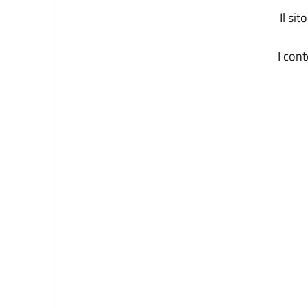
Il si
I con