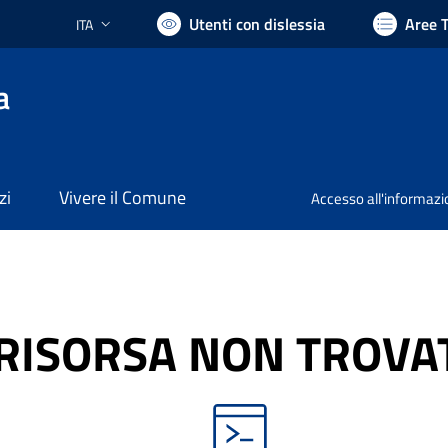
Utenti con dislessia
Aree 
ITA
Lingua attiva:
a
zi
Vivere il Comune
Accesso all'informaz
RISORSA NON TROVA