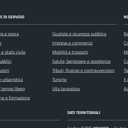
E DI SERVIZIO
N
ra e pesca
Giustizia e sicurezza pubblica
No
e
Imprese e commercio
C
e stato civile
Mobilità e trasporti
Ma
ubblici
Salute, benessere e assistenza
C
zioni
Tributi, finanze e contravvenzioni
Ta
 urbanistica
Turismo
Il
e tempo libero
Vita lavorativa
Av
ne e formazione
DATI TERRITORIALI