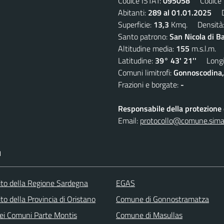
Codice ISTAT:
095058
Codice C
Abitanti:
289 al 01.01.2025
De
Superficie:
13,3
Kmq. Densità
Santo patrono:
San Nicola di B
Altitudine media:
155
m.s.l.m.
Latitudine:
39° 43' 21''
Longit
Comuni limitrofi:
Gonnoscodina,
Frazioni e borgate:
-
Responsabile della protezione d
Email:
protocollo@comune.simala
I
 sito della Regione Sardegna
EGAS
sito della Provincia di Oristano
Comune di Gonnostramatza
ei Comuni Parte Montis
Comune di Masullas