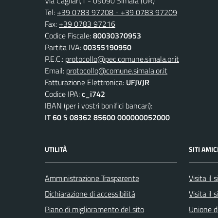
Via Cagliari,1 - 09090 Simala (OR)
Tel:
+39 0783 97208 - +39 0783 97209
Fax:
+39 0783 97216
Codice Fiscale:
80030370953
Partita IVA:
00355190950
P.E.C.:
protocollo@pec.comune.simala.or.it
Email:
protocollo@comune.simala.or.it
Fatturazione Elettronica:
UFJVJR
Codice IPA:
c_i742
IBAN (per i vostri bonifici bancari):
IT 60 S 08362 85600 000000052000
UTILITÀ
SITI AMIC
Amministrazione Trasparente
Visita il
Dichiarazione di accessibilità
Visita il 
Piano di miglioramento del sito
Unione d