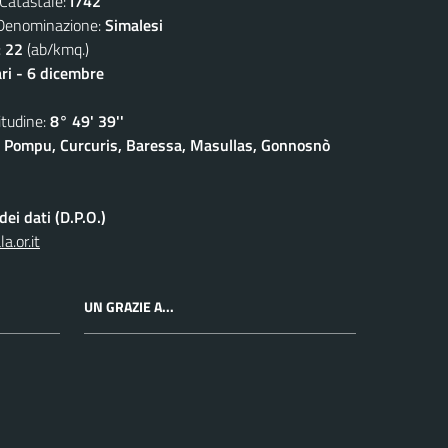
atastale:
I742
nominazione:
Simalesi
:
22
(ab/kmq.)
ari - 6 dicembre
udine:
8° 49' 39''
 Pompu, Curcuris, Baressa, Masullas, Gonnosnò
ei dati (D.P.O.)
.or.it
UN GRAZIE A...