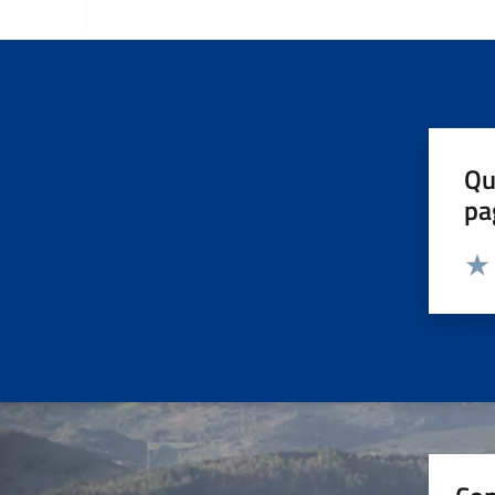
Qu
pa
Valut
Valu