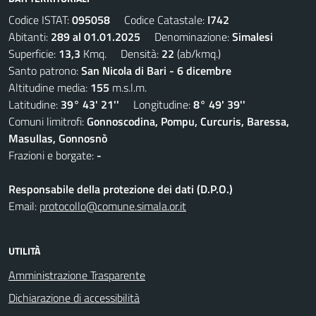
Codice ISTAT:
095058
Codice Catastale:
I742
Abitanti:
289 al 01.01.2025
Denominazione:
Simalesi
Superficie:
13,3
Kmq. Densità:
22
(ab/kmq.)
Santo patrono:
San Nicola di Bari - 6 dicembre
Altitudine media:
155
m.s.l.m.
Latitudine:
39° 43' 21''
Longitudine:
8° 49' 39''
Comuni limitrofi:
Gonnoscodina, Pompu, Curcuris, Baressa,
Masullas, Gonnosnò
Frazioni e borgate:
-
Responsabile della protezione dei dati (D.P.O.)
Email:
protocollo@comune.simala.or.it
UTILITÀ
Amministrazione Trasparente
Dichiarazione di accessibilità