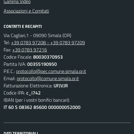
Galleria Video
Associazioni e Comitati
CONTATTI E RECAPITI
Via Cagliari,1 - 09090 Simala (OR)
Tel:
+39 0783 97208 - +39 0783 97209
Fax:
+39 0783 97216
Codice Fiscale:
80030370953
Partita IVA:
00355190950
P.E.C.:
protocollo@pec.comune.simala.or.it
Email:
protocollo@comune.simala.or.it
Fatturazione Elettronica:
UFJVJR
Codice IPA:
c_i742
IBAN (per i vostri bonifici bancari):
IT 60 S 08362 85600 000000052000
DATI TERRITORIALI