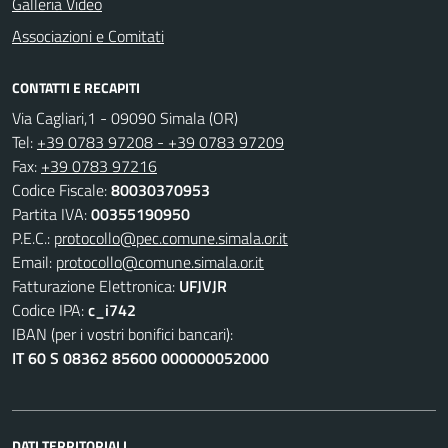
Galleria Video
Associazioni e Comitati
CONTATTI E RECAPITI
Via Cagliari,1 - 09090 Simala (OR)
Tel:
+39 0783 97208 - +39 0783 97209
Fax:
+39 0783 97216
Codice Fiscale:
80030370953
Partita IVA:
00355190950
P.E.C.:
protocollo@pec.comune.simala.or.it
Email:
protocollo@comune.simala.or.it
Fatturazione Elettronica:
UFJVJR
Codice IPA:
c_i742
IBAN (per i vostri bonifici bancari):
IT 60 S 08362 85600 000000052000
DATI TERRITORIALI