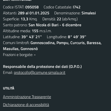
Codice ISTAT:
095058
Codice Catastale:
I742
Abitanti:
289 al 01.01.2025
Denominazione:
Simalesi
Superficie:
13,3
Kmq. Densità:
22
(ab/kmq.)
Santo patrono:
San Nicola di Bari - 6 dicembre
Altitudine media:
155
m.s.l.m.
Latitudine:
39° 43' 21''
Longitudine:
8° 49' 39''
Comuni limitrofi:
Gonnoscodina, Pompu, Curcuris, Baressa,
Masullas, Gonnosnò
Frazioni e borgate:
-
Responsabile della protezione dei dati (D.P.O.)
Email:
protocollo@comune.simala.or.it
UTILITÀ
Amministrazione Trasparente
Dichiarazione di accessibilità